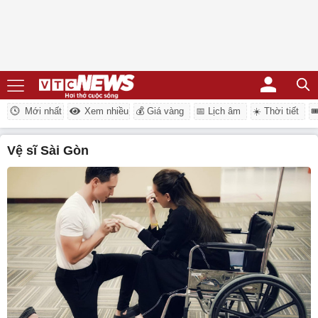
Mới nhất
Xem nhiều
💰 Giá vàng
📅 Lịch âm
☀️ Thời tiết

Vệ sĩ Sài Gòn