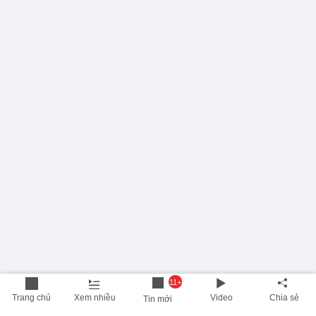
11+
Trang chủ
Xem nhiều
Video
Chia sẻ
Tin mới