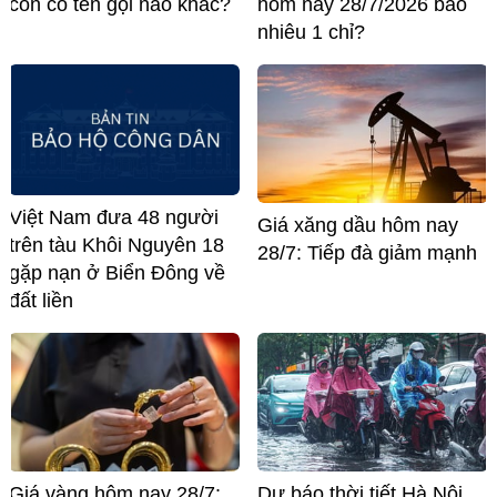
còn có tên gọi nào khác?
hôm nay 28/7/2026 bao
nhiêu 1 chỉ?
Việt Nam đưa 48 người
Giá xăng dầu hôm nay
trên tàu Khôi Nguyên 18
28/7: Tiếp đà giảm mạnh
gặp nạn ở Biển Đông về
đất liền
Giá vàng hôm nay 28/7:
Dự báo thời tiết Hà Nội