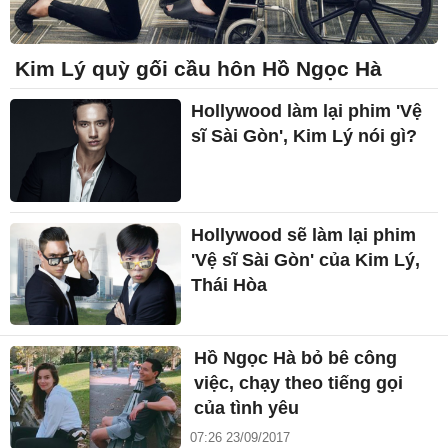
Kim Lý quỳ gối cầu hôn Hồ Ngọc Hà
Hollywood làm lại phim 'Vệ
sĩ Sài Gòn', Kim Lý nói gì?
Hollywood sẽ làm lại phim
'Vệ sĩ Sài Gòn' của Kim Lý,
Thái Hòa
Hồ Ngọc Hà bỏ bê công
việc, chạy theo tiếng gọi
của tình yêu
07:26 23/09/2017