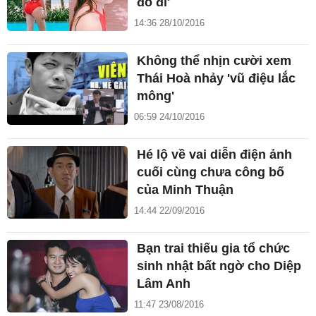
đó đi'
14:36 28/10/2016
Không thể nhịn cười xem
Thái Hoà nhảy 'vũ điệu lắc
mông'
06:59 24/10/2016
Hé lộ về vai diễn điện ảnh
cuối cùng chưa công bố
của Minh Thuận
14:44 22/09/2016
Bạn trai thiếu gia tổ chức
sinh nhật bất ngờ cho Diệp
Lâm Anh
11:47 23/08/2016