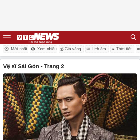
Mới nhất
Xem nhiều
💰 Giá vàng
📅 Lịch âm
☀️ Thời tiết

Vệ sĩ Sài Gòn - Trang 2