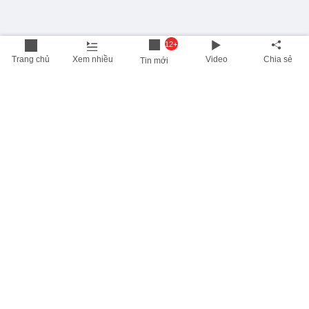
12+
Trang chủ
Xem nhiều
Video
Chia sẻ
Tin mới
THÔNG TIN HỮU ÍCH
Cập nhật nhanh các thông tin được quan tâm mỗi ngày