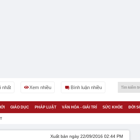
 nhất
Xem nhiều
Bình luận nhiều
IỚI
GIÁO DỤC
PHÁP LUẬT
VĂN HÓA - GIẢI TRÍ
SỨC KHỎE
ĐỜI S
ỆT
Xuất bản ngày 22/09/2016 02:44 PM