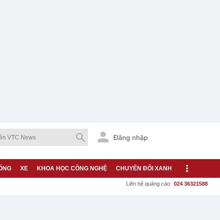
Đăng nhập
ỐNG
XE
KHOA HỌC CÔNG NGHỆ
CHUYỂN ĐỔI XANH
Liên hệ quảng cáo:
024 36321588