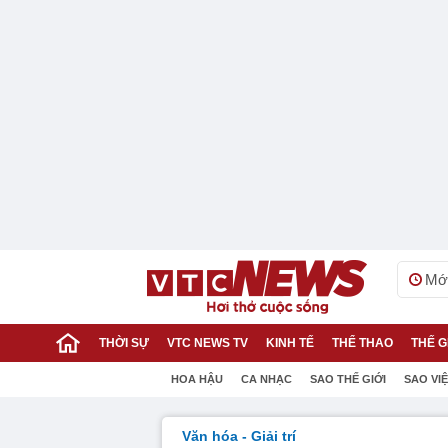
Mới
THỜI SỰ
VTC NEWS TV
KINH TẾ
THỂ THAO
THẾ G
HOA HẬU
CA NHẠC
SAO THẾ GIỚI
SAO VI
Văn hóa - Giải trí