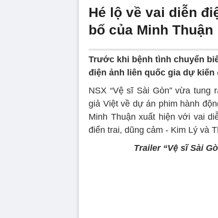
Hé lộ về vai diễn đ
bố của Minh Thuận
Trước khi bệnh tình chuyển bi
điện ảnh liên quốc gia dự kiến
NSX “Vệ sĩ Sài Gòn” vừa tung r
giả Việt về dự án phim hành động
Minh Thuận xuất hiện với vai di
điển trai, dũng cảm - Kim Lý và T
Trailer “Vệ sĩ Sài 
Volume
90%