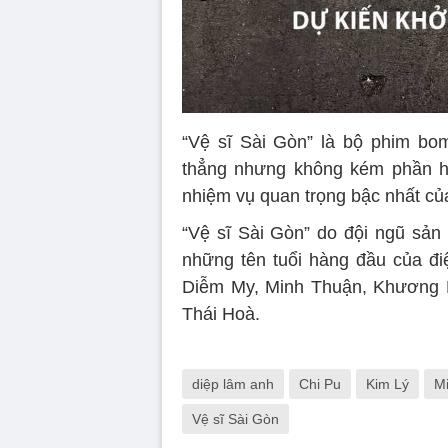
“Vệ sĩ Sài Gòn” là bộ phim bo
thẳng nhưng không kém phần hà
nhiệm vụ quan trọng bậc nhất củ
“Vệ sĩ Sài Gòn” do đội ngũ sản 
những tên tuổi hàng đầu của đi
Diễm My, Minh Thuận, Khương 
Thái Hoà.
diệp lâm anh
Chi Pu
Kim Lý
M
Vệ sĩ Sài Gòn