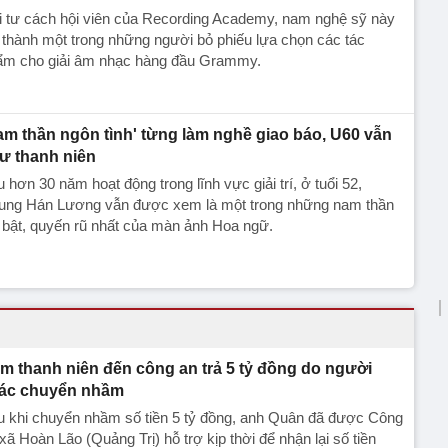
i tư cách hội viên của Recording Academy, nam nghệ sỹ này
 thành một trong những người bỏ phiếu lựa chọn các tác
ẩm cho giải âm nhạc hàng đầu Grammy.
am thần ngôn tình' từng làm nghề giao báo, U60 vẫn
ư thanh niên
 hơn 30 năm hoạt động trong lĩnh vực giải trí, ở tuổi 52,
ung Hán Lương vẫn được xem là một trong những nam thần
 bật, quyến rũ nhất của màn ảnh Hoa ngữ.
m thanh niên đến công an trả 5 tỷ đồng do người
ác chuyển nhầm
u khi chuyển nhầm số tiền 5 tỷ đồng, anh Quân đã được Công
xã Hoàn Lão (Quảng Trị) hỗ trợ kịp thời để nhận lại số tiền