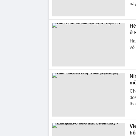
này
Hé
ở 
Ha
vô 
Ni
mỗ
Chọ
doa
tha
Vi
hô