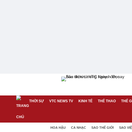
THỜI SỰ
VTC NEWS TV
KINH TẾ
THỂ THAO
THẾ G
HOA HẬU
CA NHẠC
SAO THẾ GIỚI
SAO VI