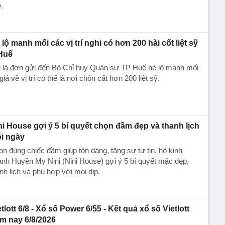
.
 lộ manh mối các vị trí nghi có hơn 200 hài cốt liệt sỹ
Huế
i lá đơn gửi đến Bộ Chỉ huy Quân sự TP Huế hé lộ manh mối
giá về vị trí có thể là nơi chôn cất hơn 200 liệt sỹ.
ni House gợi ý 5 bí quyết chọn đầm đẹp và thanh lịch
i ngày
n đúng chiếc đầm giúp tôn dáng, tăng sự tự tin, hộ kinh
nh Huyền My Nini (Nini House) gợi ý 5 bí quyết mặc đẹp,
nh lịch và phù hợp với mọi dịp.
etlott 6/8 - Xổ số Power 6/55 - Kết quả xổ số Vietlott
m nay 6/8/2026