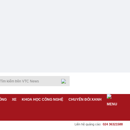
ỐNG
XE
KHOA HỌC CÔNG NGHỆ
CHUYỂN ĐỔI XANH
Liên hệ quảng cáo:
024 36321588