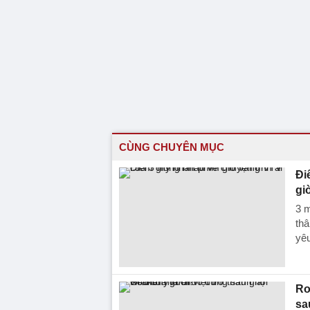
CÙNG CHUYÊN MỤC
Đi
gi
3 m
thâ
yêu
Ro
sa