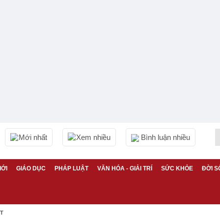
Mới nhất
Xem nhiều
Bình luận nhiều
IỚI
GIÁO DỤC
PHÁP LUẬT
VĂN HÓA - GIẢI TRÍ
SỨC KHỎE
ĐỜI S
ỆT