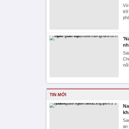
Vớ
trở
ph
'N
nh
Sau
Ch
nổi
TIN MỚI
Na
kh
Sa
an 