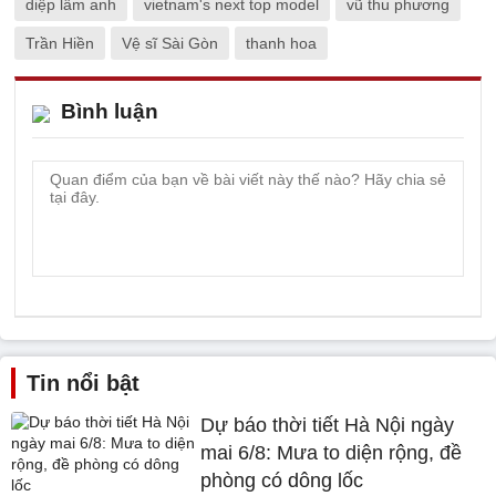
diệp lâm anh
vietnam's next top model
vũ thu phương
Trần Hiền
Vệ sĩ Sài Gòn
thanh hoa
Bình luận
Tin nổi bật
Dự báo thời tiết Hà Nội ngày
mai 6/8: Mưa to diện rộng, đề
phòng có dông lốc