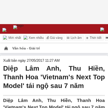
Mới nhất
Xem nhiều
💰 Giá vàng
📅 Lịch âm
☀️ Thời tiết

Văn hóa - Giải trí
Xuất bản ngày 27/05/2017 11:27 AM
Diệp Lâm Anh, Thu Hiền,
Thanh Hoa 'Vietnam's Next Top
Model' tái ngộ sau 7 năm
Diệp Lâm Anh, Thu Hiền, Thanh Hoa
'Vietnam's Next Top Model' tái ngộ sau 7 năm