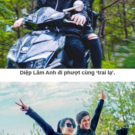
Diệp Lâm Anh đi phượt cùng ‘trai lạ’.