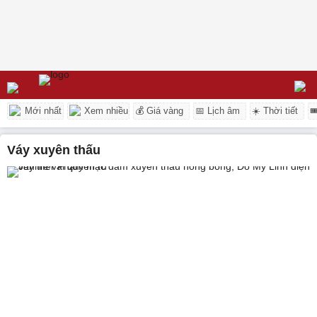
Mới nhất
Xem nhiều
💰 Giá vàng
📅 Lịch âm
☀️ Thời tiết

váy xuyên thấu