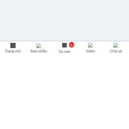
11+
Trang chủ
Xem nhiều
Video
Chia sẻ
Tin mới