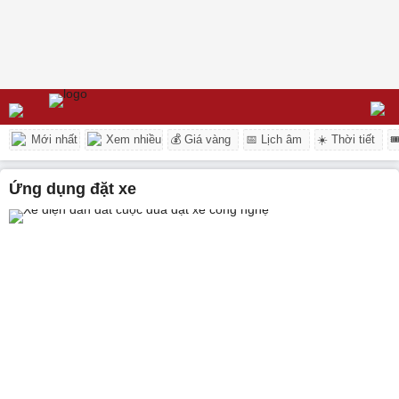
Mới nhất
Xem nhiều
💰 Giá vàng
📅 Lịch âm
☀️ Thời tiết

ứng dụng đặt xe