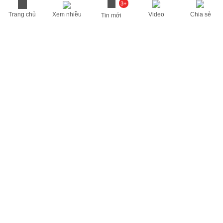
3+
Trang chủ
Xem nhiều
Video
Chia sẻ
Tin mới
THÔNG TIN HỮU ÍCH
Cập nhật nhanh các thông tin được quan tâm mỗi ngày
Lịch âm hôm nay
Dự báo thời tiết hôm nay