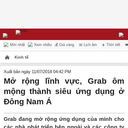
Mới nhất
Xem nhiều
💰 Giá vàng
📅 Lịch âm
☀️ Thời tiết

Kinh tế
Xuất bản ngày 11/07/2018 04:42 PM
Mở rộng lĩnh vực, Grab ôm
mộng thành siêu ứng dụng ở
Đông Nam Á
Grab đang mở rộng ứng dụng của mình cho
các nhà phát triển bên ngoài và các công ty