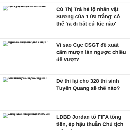
Cù Thị Trà hé lộ nhân vật
Sương của 'Lửa trắng' có
thể 'ra đi bất cứ lúc nào'
Vì sao Cục CSGT đề xuất
cấm mượn làn ngược chiều
để vượt?
Đề thi lại cho 328 thí sinh
Tuyên Quang sẽ thế nào?
LĐBĐ Jordan tố FIFA tống
tiền, ép hậu thuẫn Chủ tịch