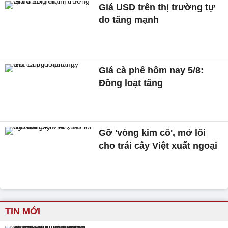
Giá USD trên thị trường tự
do tăng mạnh
Giá cà phê hôm nay 5/8:
Đồng loạt tăng
Gỡ 'vòng kim cô', mở lối
cho trái cây Việt xuất ngoại
TIN MỚI