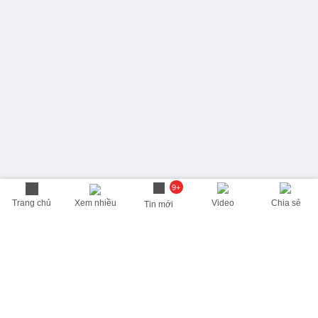
9+
Trang chủ
Xem nhiều
Video
Chia sẻ
Tin mới