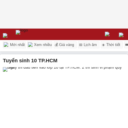
Mới nhất
Xem nhiều
💰 Giá vàng
📅 Lịch âm
☀️ Thời tiết

tuyển sinh 10 TP.HCM