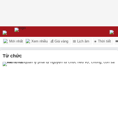
Mới nhất
Xem nhiều
💰 Giá vàng
📅 Lịch âm
☀️ Thời tiết

từ chức