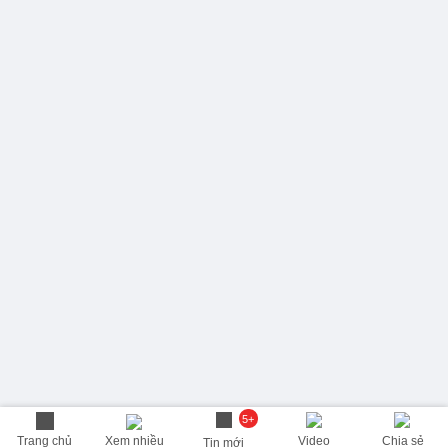
5+
Trang chủ
Xem nhiều
Video
Chia sẻ
Tin mới