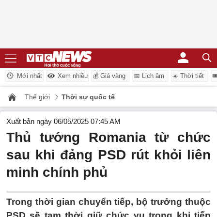
Mới nhất
Xem nhiều
💰 Giá vàng
📅 Lịch âm
☀️ Thời tiết

Thế giới
Thời sự quốc tế
Xuất bản ngày 06/05/2025 07:45 AM
Thủ tướng Romania từ chức
sau khi đảng PSD rút khỏi liên
minh chính phủ
Trong thời gian chuyển tiếp, bộ trưởng thuộc
PSD sẽ tạm thời giữ chức vụ trong khi tiếp