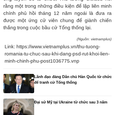
rằng một trong những điều kiện để lập liên minh
chính phủ hồi tháng 12 năm ngoái là đưa ra
được một ứng cử viên chung để giành chiến
thắng trong cuộc bầu cử Tổng thống lại.
(Nguồn: vietnamplus)
Link: https://www.vietnamplus.vn/thu-tuong-
romania-tu-chuc-sau-khi-dang-psd-rut-khoi-lien-
minh-chinh-phu-post1036775.vnp
Lãnh đạo đảng Dân chủ Hàn Quốc từ chức
để tranh cử Tổng thống
Đại sứ Mỹ tại Ukraine từ chức sau 3 năm