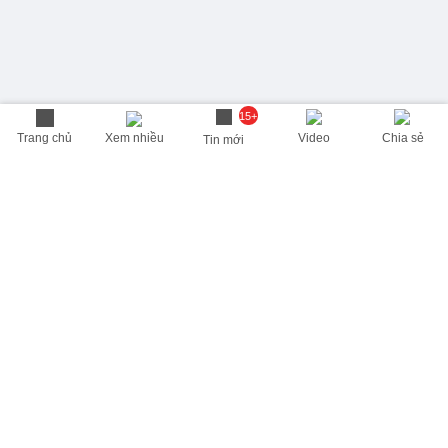
15+
Trang chủ
Xem nhiều
Video
Chia sẻ
Tin mới
THÔNG TIN HỮU ÍCH