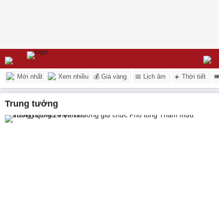
Mới nhất
Xem nhiều
💰 Giá vàng
📅 Lịch âm
☀️ Thời tiết

trung tướng