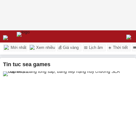
Mới nhất
Xem nhiều
💰 Giá vàng
📅 Lịch âm
☀️ Thời tiết

tin tuc sea games