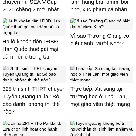
chuyền nữ SEA V.Cup
'anh hùng bàn phím' bôi
2026 chặng 2 mới nhất
nhọ, xúc phạm cá nhân
Vì sao Trường Giang có
Hé lộ khoản tiền LĐBĐ
biệt danh 'Mười Khó'?
Hàn Quốc thuê gái mại
dâm hối lộ trọng tài
328 thí sinh THPT chuyên
Trực tiếp: Xả súng tại
Tuyên Quang thi lại: Số
trường học ở Thái Lan,
báo danh, phòng thi thế
một giáo viên thiệt mạng
nào?