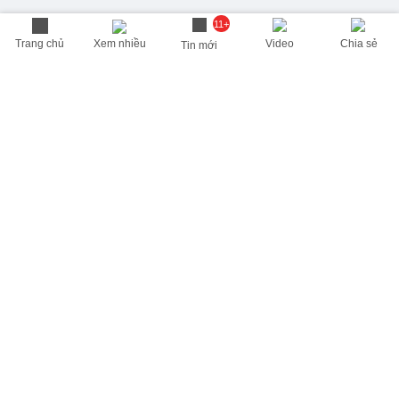
11+
Trang chủ
Xem nhiều
Video
Chia sẻ
Tin mới
THÔNG TIN HỮU ÍCH
Cập nhật nhanh các thông tin được quan tâm mỗi ngày
Lịch âm hôm nay