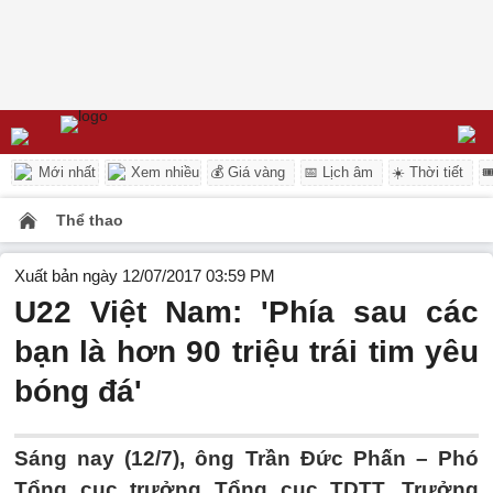
Mới nhất
Xem nhiều
💰 Giá vàng
📅 Lịch âm
☀️ Thời tiết

Thể thao
Xuất bản ngày 12/07/2017 03:59 PM
U22 Việt Nam: 'Phía sau các
bạn là hơn 90 triệu trái tim yêu
bóng đá'
Sáng nay (12/7), ông Trần Đức Phấn – Phó
Tổng cục trưởng Tổng cục TDTT, Trưởng