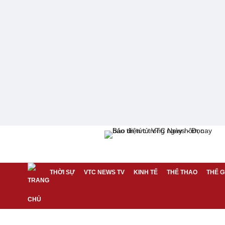
THỜI SỰ
VTC NEWS TV
KINH TẾ
THỂ THAO
THẾ G