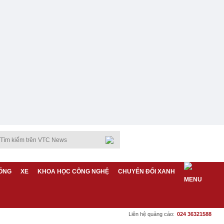
ỐNG
XE
KHOA HỌC CÔNG NGHỆ
CHUYỂN ĐỔI XANH
Liên hệ quảng cáo:
024 36321588