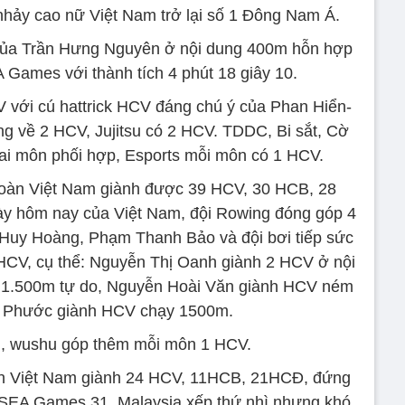
hảy cao nữ Việt Nam trở lại số 1 Đông Nam Á.
 của Trần Hưng Nguyên ở nội dung 400m hỗn hợp
 Games với thành tích 4 phút 18 giây 10.
V với cú hattrick HCV đáng chú ý của Phan Hiển-
 về 2 HCV, Jujitsu có 2 HCV. TDDC, Bi sắt, Cờ
ai môn phối hợp, Esports mỗi môn có 1 HCV.
, đoàn Việt Nam giành được 39 HCV, 30 HCB, 28
y hôm nay của Việt Nam, đội Rowing đóng góp 4
Huy Hoàng, Phạm Thanh Bảo và đội bơi tiếp sức
HCV, cụ thể: Nguyễn Thị Oanh giành 2 HCV ở nội
 1.500m tự do, Nguyễn Hoài Văn giành HCV ném
 Phước giành HCV chạy 1500m.
h, wushu góp thêm mỗi môn 1 HCV.
oàn Việt Nam giành 24 HCV, 11HCB, 21HCĐ, đứng
SEA Games 31. Malaysia xếp thứ nhì nhưng khó