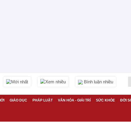
Mới nhất
Xem nhiều
Bình luận nhiều
IỚI
GIÁO DỤC
PHÁP LUẬT
VĂN HÓA - GIẢI TRÍ
SỨC KHỎE
ĐỜI S