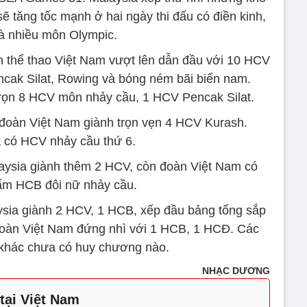
 sẽ tăng tốc mạnh ở hai ngày thi đấu có điền kinh,
à nhiều môn Olympic.
àn thể thao Việt Nam vượt lên dẫn đầu với 10 HCV
ncak Silat, Rowing và bóng ném bãi biển nam.
 trọn 8 HCV môn nhảy cầu, 1 HCV Pencak Silat.
, đoàn Việt Nam giành trọn vẹn 4 HCV Kurash.
 có HCV nhảy cầu thứ 6.
alaysia giành thêm 2 HCV, còn đoàn Việt Nam có
ấm HCB đôi nữ nhảy cầu.
aysia giành 2 HCV, 1 HCB, xếp đầu bảng tổng sắp
àn Việt Nam đứng nhì với 1 HCB, 1 HCĐ. Các
 khác chưa có huy chương nào.
NHẠC DƯƠNG
tại Việt Nam