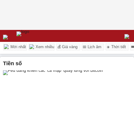
Mới nhất
Xem nhiều
💰 Giá vàng
📅 Lịch âm
☀️ Thời tiết

tiền số