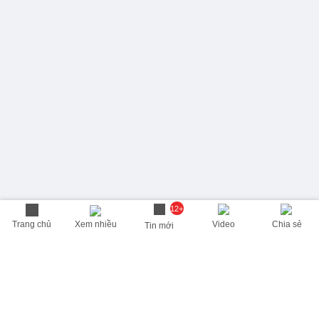
12+
Trang chủ
Xem nhiều
Video
Chia sẻ
Tin mới