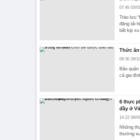
07:45 03/0
Trào lưu 
đăng tải 
bắt kịp x
Thức ăn 
08:30 29/1
Bảo quản 
cả gia đìn
6 thực p
đầy ở Vi
14:22 09/0
Những thự
thường xu