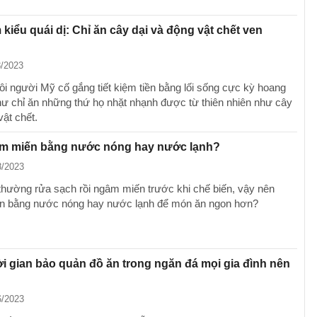
m kiểu quái dị: Chỉ ăn cây dại và động vật chết ven
8/2023
ôi người Mỹ cố gắng tiết kiệm tiền bằng lối sống cực kỳ hoang
hư chỉ ăn những thứ họ nhặt nhạnh được từ thiên nhiên như cây
vật chết.
m miến bằng nước nóng hay nước lạnh?
8/2023
thường rửa sạch rồi ngâm miến trước khi chế biến, vậy nên
n bằng nước nóng hay nước lạnh để món ăn ngon hơn?
i gian bảo quản đồ ăn trong ngăn đá mọi gia đình nên
6/2023