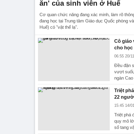
ăn' của sinh viên ở Huế
Cơ quan chức năng đang xác minh, làm rõ thông 
đang học tại Trung tâm Giáo dục Quốc phòng và 
Huế) có "vật thể lạ".
Cô giáo 
cho học 
06:55 20/1
Đều đặn s
vượt suối
ngàn Cao
Triệt ph
22 ngườ
15:45 14/0
Triệt phá
quy mô lớ
số tang vậ