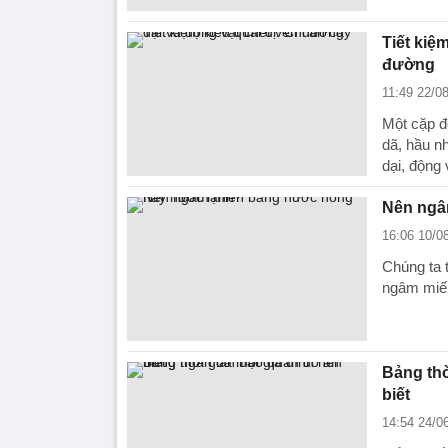
Tiết kiệ
đường
11:49 22/0
Một cặp đ
dã, hầu n
dại, động 
Nên ngâ
16:06 10/0
Chúng ta 
ngâm miế
Bảng thờ
biết
14:54 24/0