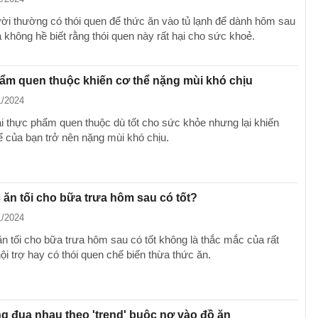
ời thường có thói quen để thức ăn vào tủ lạnh để dành hôm sau
 không hề biết rằng thói quen này rất hại cho sức khoẻ.
ẩm quen thuộc khiến cơ thể nặng mùi khó chịu
1/2024
ại thực phẩm quen thuộc dù tốt cho sức khỏe nhưng lại khiến
ể của bạn trở nên nặng mùi khó chịu.
 ăn tối cho bữa trưa hôm sau có tốt?
1/2024
ăn tối cho bữa trưa hôm sau có tốt không là thắc mắc của rất
ội trợ hay có thói quen chế biến thừa thức ăn.
 đua nhau theo 'trend' buộc nơ vào đồ ăn