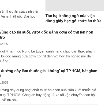
tin thức ăn của sinh viên
Tác hại không ngờ của việc
An ninh (thuộc Đại học
dùng giấy bạc gói thức ăn thừa
vùng cao lội suối, vượt dốc gánh cơm có thịt lên non
trò
1/2025
uốt 4 năm, cô Nông Lê Luyện gánh hàng chục cân thực phẩm,
, lội dốc mang bữa cơm có thịt đến với học trò nghèo nơi đại
 Bằng.
á đường dây làm thuốc giả 'khủng' tại TP.HCM, bắt giam
i
1/2025
 đường dây dùng hoạt chất thức ăn chăn nuôi sản xuất thuốc giả
n tại TP.HCM, Công an huy động 11 xe tải vận chuyển toàn bộ
t về trụ sở.