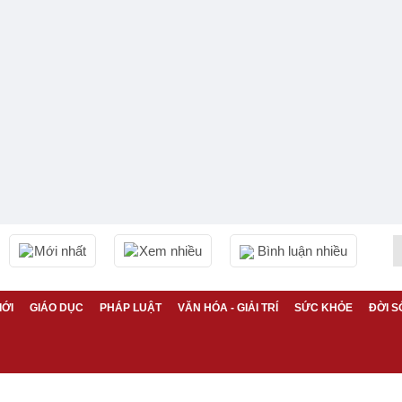
Mới nhất
Xem nhiều
Bình luận nhiều
IỚI
GIÁO DỤC
PHÁP LUẬT
VĂN HÓA - GIẢI TRÍ
SỨC KHỎE
ĐỜI S