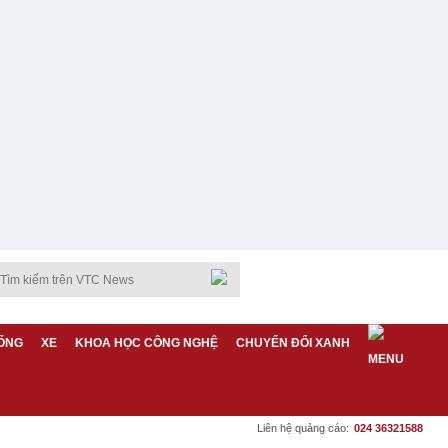
ỐNG
XE
KHOA HỌC CÔNG NGHỆ
CHUYỂN ĐỔI XANH
Liên hệ quảng cáo:
024 36321588