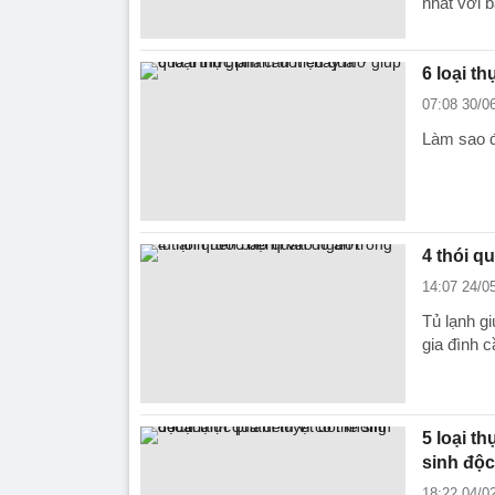
nhất với b
6 loại t
07:08 30/0
Làm sao đ
4 thói q
14:07 24/0
Tủ lạnh g
gia đình 
5 loại t
sinh độc
18:22 04/0