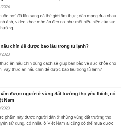
1/2024
“buộc nơ” đã lấn sang cả thế giới ẩm thực; dân mạng đua nhau
hình ảnh, video khoe món ăn đeo nơ như một biểu hiện của sự
u hướng.
nấu chín để được bao lâu trong tủ lạnh?
0/2023
thức ăn nấu chín đúng cách sẽ giúp bạn bảo vệ sức khỏe cho
h, vậy thức ăn nấu chín để được bao lâu trong tủ lạnh?
hẩm được người ở vùng đất trường thọ yêu thích, có
ệt Nam
9/2023
c phẩm này được người dân ở những vùng đất trường thọ
yên sử dụng, có nhiều ở Việt Nam ai cũng có thể mua được.