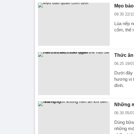
Mẹo bảo
09:30 22/1
Lúa nếp n
cốm, thế 
Thức ăn 
06:25 19/0
Dưới đây 
hương vị 
đình.
Những m
06:30 05/0
Dùng bữa t
những món