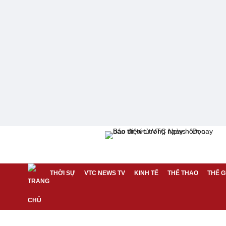
THỜI SỰ
VTC NEWS TV
KINH TẾ
THỂ THAO
THẾ G