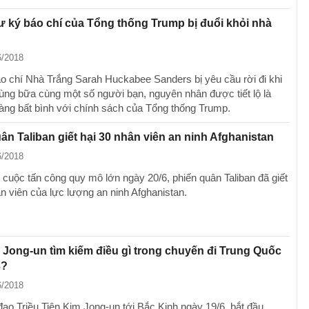
ư ký báo chí của Tổng thống Trump bị đuổi khỏi nhà
6/2018
o chí Nhà Trắng Sarah Huckabee Sanders bị yêu cầu rời đi khi
ùng bữa cùng một số người bạn, nguyên nhân được tiết lộ là
àng bất bình với chính sách của Tổng thống Trump.
ân Taliban giết hại 30 nhân viên an ninh Afghanistan
6/2018
 cuộc tấn công quy mô lớn ngày 20/6, phiến quân Taliban đã giết
ân viên của lực lượng an ninh Afghanistan.
Jong-un tìm kiếm điều gì trong chuyến đi Trung Quốc
3?
6/2018
đạo Triều Tiên Kim Jong-un tới Bắc Kinh ngày 19/6, bắt đầu