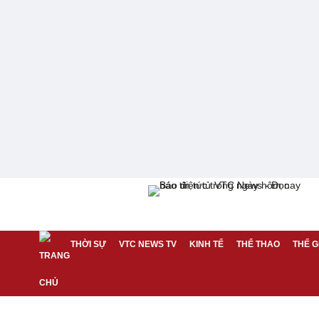
THỜI SỰ
VTC NEWS TV
KINH TẾ
THỂ THAO
THẾ G