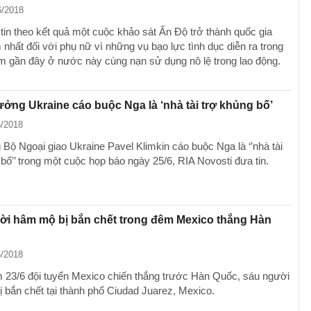
6/2018
in theo kết quả một cuộc khảo sát Ấn Độ trở thành quốc gia
nhất đối với phụ nữ vì những vụ bạo lực tình dục diễn ra trong
 gần đây ở nước này cùng nạn sử dụng nô lệ trong lao động.
ưởng Ukraine cáo buộc Nga là ‘nhà tài trợ khủng bố’
6/2018
 Bộ Ngoại giao Ukraine Pavel Klimkin cáo buộc Nga là ‘’nhà tài
bố’’ trong một cuộc họp báo ngày 25/6, RIA Novosti đưa tin.
ời hâm mộ bị bắn chết trong đêm Mexico thắng Hàn
6/2018
 23/6 đội tuyển Mexico chiến thắng trước Hàn Quốc, sáu người
 bắn chết tại thành phố Ciudad Juarez, Mexico.