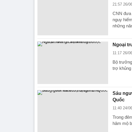
21:57 26/0
CNN đưa t
nguy hiểm 
những năm
Ngoại tr
11:17 26/0
Bộ trưởng
trợ khủng 
Sáu ngư
Quốc
11:40 24/0
Trong đêm
hâm mộ bị