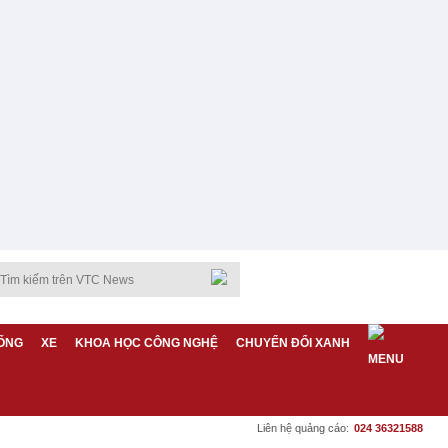
ỐNG
XE
KHOA HỌC CÔNG NGHỆ
CHUYỂN ĐỔI XANH
Liên hệ quảng cáo:
024 36321588