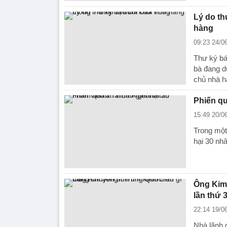
Lý do th
hàng
09:23 24/0
Thư ký bá
bà đang d
chủ nhà h
Phiến qu
15:49 20/0
Trong một
hại 30 nh
Ông Kim 
lần thứ 
22:14 19/0
Nhà lãnh 