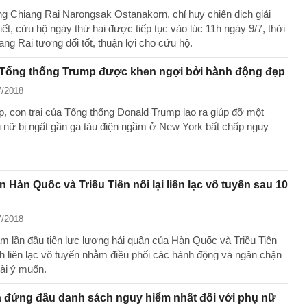
ng Chiang Rai Narongsak Ostanakorn, chỉ huy chiến dịch giải
ết, cứu hộ ngày thứ hai được tiếp tục vào lúc 11h ngày 9/7, thời
hiang Rai tương đối tốt, thuận lợi cho cứu hộ.
i Tổng thống Trump được khen ngợi bởi hành động đẹp
7/2018
p, con trai của Tổng thống Donald Trump lao ra giúp đỡ một
 nữ bị ngất gần ga tàu điện ngầm ở New York bất chấp nguy
n Hàn Quốc và Triều Tiên nối lại liên lạc vô tuyến sau 10
7/2018
m lần đầu tiên lực lượng hải quân của Hàn Quốc và Triều Tiên
ênh liên lạc vô tuyến nhằm điều phối các hành động và ngăn chặn
ài ý muốn.
 đứng đầu danh sách nguy hiểm nhất đối với phụ nữ