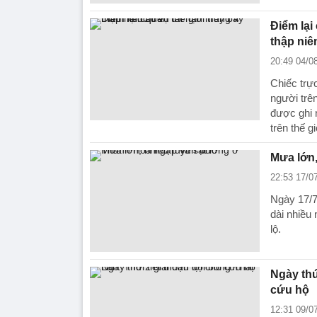
Điểm lại
thập niê
20:49 04/0
Chiếc trực
người trê
được ghi 
trên thế g
Mưa lớn,
22:53 17/0
Ngày 17/7
dài nhiều
lộ.
Ngày thứ
cứu hộ
12:31 09/0