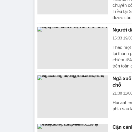
chuyến cô
Triều tại
được các 
Người dâ
15:33 19/0
Theo một 
tại thành
chiếm 4% 
trên toàn 
Ngã xuốn
chỗ
21:38 11/0
Hai anh e
phía sau l
Cận cảnh