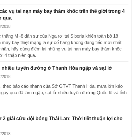
 các vụ tai nạn máy bay thảm khốc trên thế giới trong 4
n qua
8/2018
 thăng Mi-8 dân sự của Nga rơi tại Siberia khiến toàn bộ 18
n máy bay thiệt mạng là sự cố hàng không đáng tiếc mới nhất
nhận, hãy cùng điểm lại những vụ tai nạn máy bay thảm khốc
iới 4 thập niên qua.
 nhiều tuyến đường ở Thanh Hóa ngập và sạt lở
7/2018
, theo báo cáo nhanh của Sở GTVT Thanh Hóa, mưa lớn kéo
 ngày qua đã làm ngập, sạt lở nhiều tuyến đường Quốc lộ và tỉnh
 2 giải cứu đội bóng Thái Lan: Thời tiết thuận lợi cho
7/2018