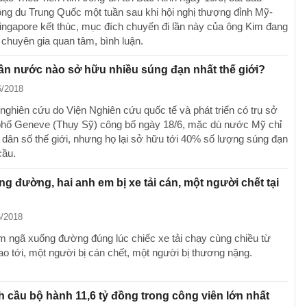
ng du Trung Quốc một tuần sau khi hội nghị thượng đỉnh Mỹ-
 Singapore kết thúc, mục đích chuyến đi lần này của ông Kim đang
chuyên gia quan tâm, bình luận.
n nước nào sở hữu nhiều súng đạn nhất thế giới?
6/2018
nghiên cứu do Viện Nghiên cứu quốc tế và phát triển có trụ sở
 phố Geneve (Thụy Sỹ) công bố ngày 18/6, mặc dù nước Mỹ chỉ
dân số thế giới, nhưng họ lại sở hữu tới 40% số lượng súng đạn
cầu.
g đường, hai anh em bị xe tải cán, một người chết tại
6/2018
m ngã xuống đường đúng lúc chiếc xe tải chạy cùng chiều từ
ao tới, một người bị cán chết, một người bị thương nặng.
 cầu bộ hành 11,6 tỷ đồng trong công viên lớn nhất