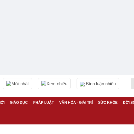
Mới nhất
Xem nhiều
Bình luận nhiều
IỚI
GIÁO DỤC
PHÁP LUẬT
VĂN HÓA - GIẢI TRÍ
SỨC KHỎE
ĐỜI S