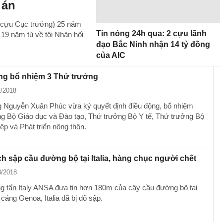
 án
(cựu Cục trưởng) 25 năm
Tin nóng 24h qua: 2 cựu lãnh
 19 năm tù về tội Nhận hối
đạo Bắc Ninh nhận 14 tỷ đồng
của AIC
ng bổ nhiệm 3 Thứ trưởng
1/2018
 Nguyễn Xuân Phúc vừa ký quyết định điều động, bổ nhiệm
g Bộ Giáo dục và Đào tạo, Thứ trưởng Bộ Y tế, Thứ trưởng Bộ
ệp và Phát triển nông thôn.
h sập cầu đường bộ tại Italia, hàng chục người chết
8/2018
g tấn Italy ANSA đưa tin hơn 180m của cây cầu đường bộ tại
cảng Genoa, Italia đã bị đổ sập.