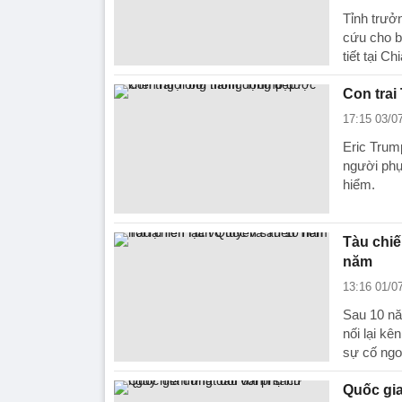
Tỉnh trưở
cứu cho bi
tiết tại C
Con tra
17:15 03/0
Eric Trum
người phụ
hiểm.
Tàu chiế
năm
13:16 01/0
Sau 10 nă
nối lại k
sự cố ngo
Quốc gia