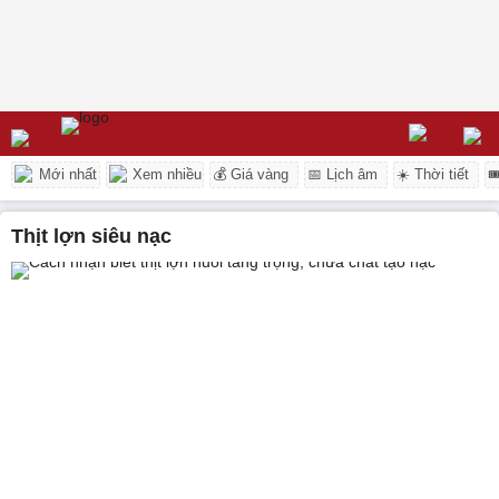
Mới nhất
Xem nhiều
💰 Giá vàng
📅 Lịch âm
☀️ Thời tiết

thịt lợn siêu nạc