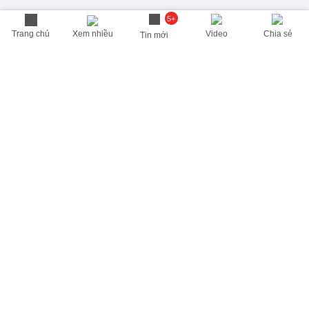
5+
Trang chủ
Xem nhiều
Video
Chia sẻ
Tin mới
THÔNG TIN HỮU ÍCH
Cập nhật nhanh các thông tin được quan tâm mỗi ngày
Lịch âm hôm nay