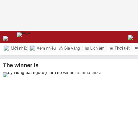
Mới nhất
Xem nhiều
💰 Giá vàng
📅 Lịch âm
☀️ Thời tiết

the winner is