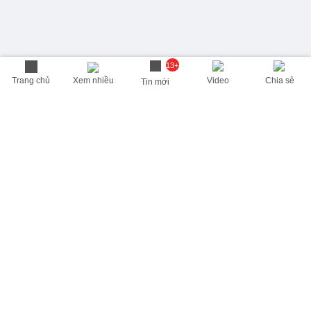
13+
Trang chủ
Xem nhiều
Video
Chia sẻ
Tin mới
THÔNG TIN HỮU ÍCH
Cập nhật nhanh các thông tin được quan tâm mỗi ngày