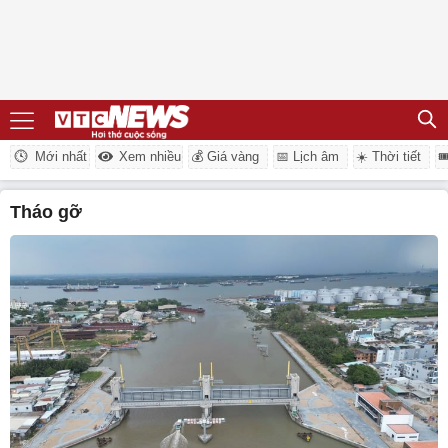
Mới nhất
Xem nhiều
💰 Giá vàng
📅 Lịch âm
☀️ Thời tiết

tháo gỡ