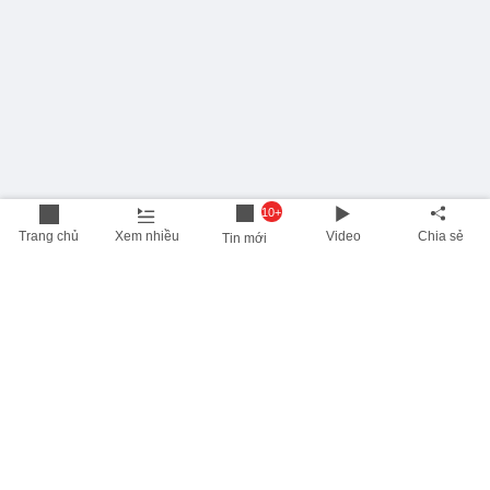
10+
Trang chủ
Xem nhiều
Video
Chia sẻ
Tin mới