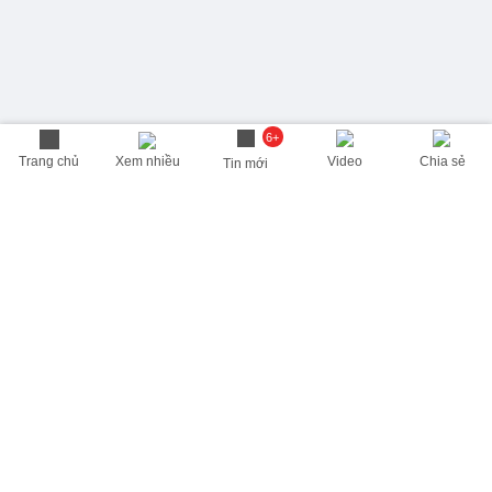
6+
Trang chủ
Xem nhiều
Video
Chia sẻ
Tin mới
THÔNG TIN HỮU ÍCH