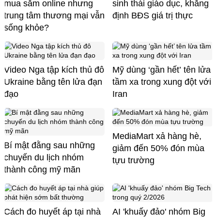
mua sắm online nhưng
sinh thái giáo dục, khẳng
trung tâm thương mại vẫn
định BĐS giá trị thực
sống khỏe?
Video Nga tập kích thủ đô
Mỹ dùng ‘gần hết’ tên lửa
Ukraine bằng tên lửa đạn
tầm xa trong xung đột với
đạo
Iran
MediaMart xả hàng hè,
Bí mật đằng sau những
giảm đến 50% đón mùa
chuyến du lịch nhóm
tựu trường
thành công mỹ mãn
Cách đo huyết áp tại nhà
AI 'khuấy đảo' nhóm Big