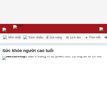
Mới nhất
Xem nhiều
💰 Giá vàng
📅 Lịch âm
☀️ Thời tiết

sức khỏe người cao tuổi