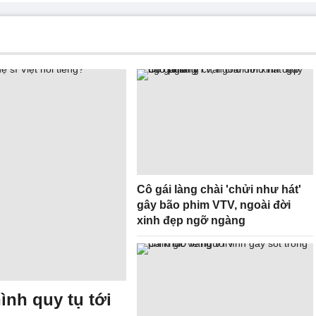
Cô gái làng chài 'chửi như hát'
gây bão phim VTV, ngoài đời
xinh đẹp ngỡ ngàng
nh quy tụ tới