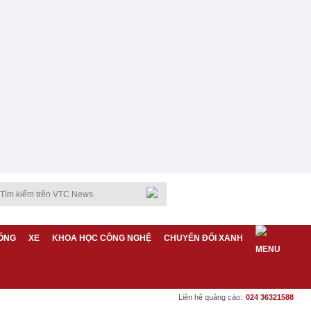
ỐNG
XE
KHOA HỌC CÔNG NGHỆ
CHUYỂN ĐỔI XANH
Liên hệ quảng cáo:
024 36321588