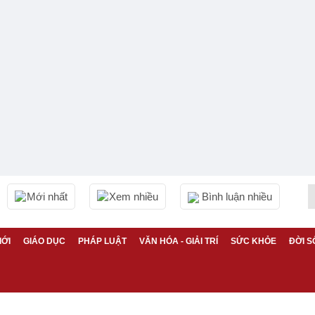
Mới nhất
Xem nhiều
Bình luận nhiều
IỚI
GIÁO DỤC
PHÁP LUẬT
VĂN HÓA - GIẢI TRÍ
SỨC KHỎE
ĐỜI S