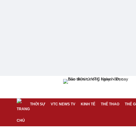
THỜI SỰ
VTC NEWS TV
KINH TẾ
THỂ THAO
THẾ G