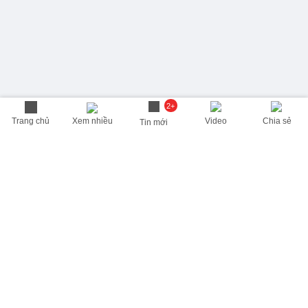
2+
Trang chủ
Xem nhiều
Video
Chia sẻ
Tin mới