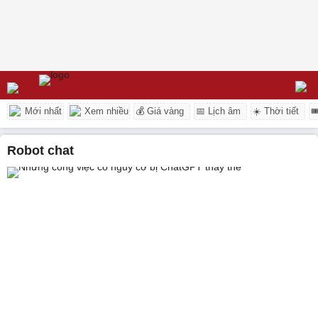
Mới nhất
Xem nhiều
💰 Giá vàng
📅 Lịch âm
☀️ Thời tiết

robot chat