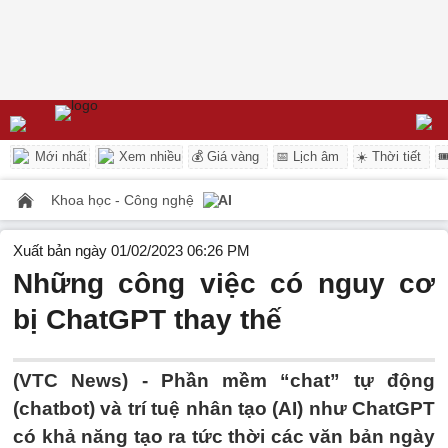
Mới nhất
Xem nhiều
💰 Giá vàng
📅 Lịch âm
☀️ Thời tiết

Khoa học - Công nghệ
AI
Xuất bản ngày 01/02/2023 06:26 PM
Những công việc có nguy cơ
bị ChatGPT thay thế
(VTC News) -
Phần mềm “chat” tự động
(chatbot) và trí tuệ nhân tạo (AI) như ChatGPT
có khả năng tạo ra tức thời các văn bản ngày