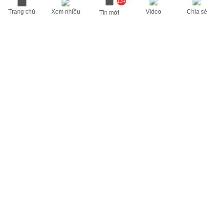
13+
Trang chủ
Xem nhiều
Video
Chia sẻ
Tin mới
THÔNG TIN HỮU ÍCH
Cập nhật nhanh các thông tin được quan tâm mỗi ngày
Lịch âm hôm nay
Dự báo thời tiết hôm nay