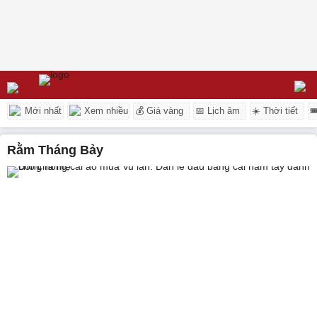
Mới nhất
Xem nhiều
💰 Giá vàng
📅 Lịch âm
☀️ Thời tiết

rằm Tháng Bảy