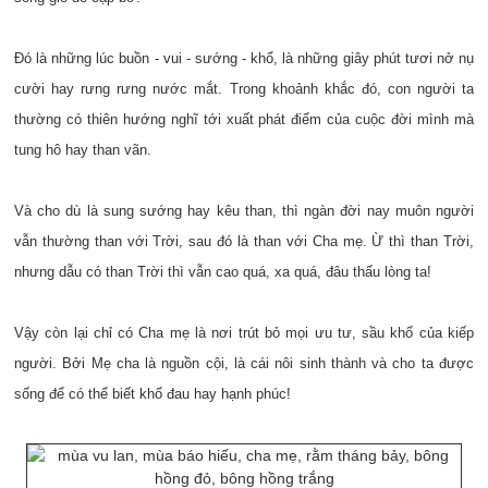
Đó là những lúc buồn - vui - sướng - khổ, là những giây phút tươi nở nụ
cười hay rưng rưng nước mắt. Trong khoảnh khắc đó, con người ta
thường có thiên hướng nghĩ tới xuất phát điểm của cuộc đời mình mà
tung hô hay than vãn.
Và cho dù là sung sướng hay kêu than, thì ngàn đời nay muôn người
vẫn thường than với Trời, sau đó là than với Cha mẹ. Ừ thì than Trời,
nhưng dẫu có than Trời thì vẫn cao quá, xa quá, đâu thấu lòng ta!
Vậy còn lại chỉ có Cha mẹ là nơi trút bỏ mọi ưu tư, sầu khổ của kiếp
người. Bởi Mẹ cha là nguồn cội, là cái nôi sinh thành và cho ta được
sống để có thể biết khổ đau hay hạnh phúc!