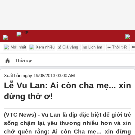
Mới nhất
Xem nhiều
💰 Giá vàng
📅 Lịch âm
☀️ Thời tiết

Thời sự
Xuất bản ngày 19/08/2013 03:00 AM
Lễ Vu Lan: Ai còn cha mẹ... xin
đừng thờ ơ!
(VTC News) - Vu Lan là dịp đặc biệt để giới trẻ
sống chậm lại, yêu thương nhiều hơn và xin
chớ quên rằng: Ai còn Cha mẹ… xin đừng