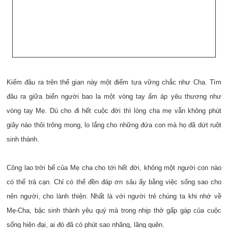
Kiếm đâu ra trên thế gian này một điểm tựa vững chắc như Cha. Tìm
đâu ra giữa biển người bao la một vòng tay ấm áp yêu thương như
vòng tay Mẹ. Dù cho đi hết cuộc đời thì lòng cha mẹ vẫn không phút
giây nào thôi trông mong, lo lắng cho những đứa con mà họ đã dứt ruột
sinh thành.
Công lao trời bể của Mẹ cha cho tới hết đời, không một người con nào
có thể trả cạn. Chỉ có thể đền đáp ơn sâu ấy bằng việc sống sao cho
nên người, cho lành thiện. Nhất là với người trẻ chúng ta khi nhớ về
Mẹ-Cha, bậc sinh thành yêu quý mà trong nhịp thở gấp gáp của cuộc
sống hiện đại, ai đó đã có phút sao nhãng, lãng quên.