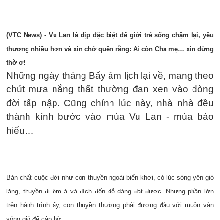
(VTC News) - Vu Lan là dịp đặc biệt để giới trẻ sống chậm lại, yêu
thương nhiều hơn và xin chớ quên rằng: Ai còn Cha mẹ… xin đừng
thờ ơ!
Những ngày tháng Bẩy âm lịch lại về, mang theo
chút mưa nắng thất thường đan xen vào dòng
đời tấp nập. Cũng chính lúc này, nhà nhà đều
thành kính bước vào mùa Vu Lan - mùa báo
hiếu…
Bản chất cuộc đời như con thuyền ngoài biển khơi, có lúc sóng yên gió
lặng, thuyền đi êm ả và đích đến dễ dàng đạt được. Nhưng phần lớn
trên hành trình ấy, con thuyền thường phải đương đầu với muôn vàn
sóng gió để cập bờ.