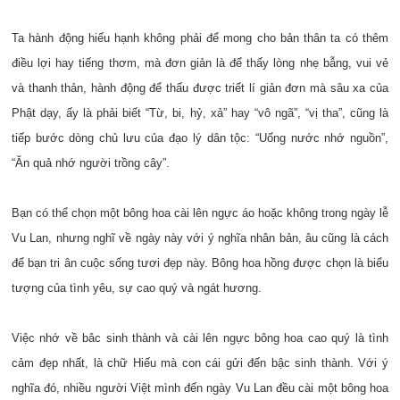
Ta hành động hiếu hạnh không phải để mong cho bản thân ta có thêm
điều lợi hay tiếng thơm, mà đơn giản là để thấy lòng nhẹ bẫng, vui vẻ
và thanh thản, hành động để thấu được triết lí giản đơn mà sâu xa của
Phật dạy, ấy là phải biết “Từ, bi, hỷ, xả” hay “vô ngã”, “vị tha”, cũng là
tiếp bước dòng chủ lưu của đạo lý dân tộc: “Uống nước nhớ nguồn”,
“Ăn quả nhớ người trồng cây”.
Bạn có thể chọn một bông hoa cài lên ngực áo hoặc không trong ngày lễ
Vu Lan, nhưng nghĩ về ngày này với ý nghĩa nhân bản, âu cũng là cách
để bạn tri ân cuộc sống tươi đẹp này. Bông hoa hồng được chọn là biểu
tượng của tình yêu, sự cao quý và ngát hương.
Việc nhớ về bâc sinh thành và cài lên ngực bông hoa cao quý là tình
cảm đẹp nhất, là chữ Hiếu mà con cái gửi đến bậc sinh thành. Với ý
nghĩa đó, nhiều người Việt mình đến ngày Vu Lan đều cài một bông hoa