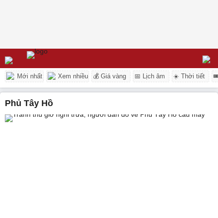
Mới nhất
Xem nhiều
💰 Giá vàng
📅 Lịch âm
☀️ Thời tiết

phủ Tây Hồ