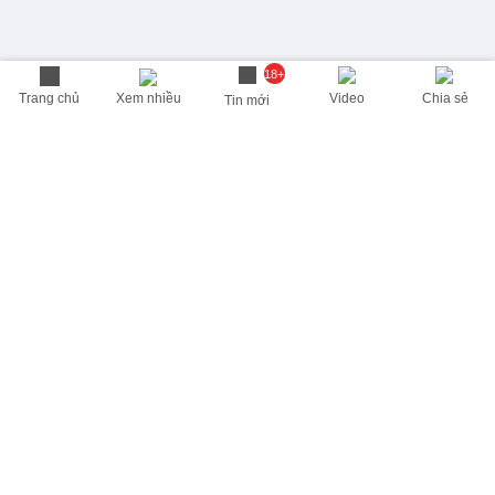
18+
Trang chủ
Xem nhiều
Video
Chia sẻ
Tin mới
THÔNG TIN HỮU ÍCH
Cập nhật nhanh các thông tin được quan tâm mỗi ngày