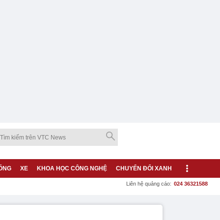
ỐNG
XE
KHOA HỌC CÔNG NGHỆ
CHUYỂN ĐỔI XANH
Liên hệ quảng cáo:
024 36321588