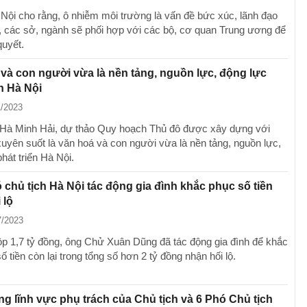
 Nội cho rằng, ô nhiễm môi trường là vấn đề bức xúc, lãnh đạo
, các sở, ngành sẽ phối hợp với các bộ, cơ quan Trung ương để
quyết.
và con người vừa là nền tảng, nguồn lực, động lực
ển Hà Nội
1/2023
Hà Minh Hải, dự thảo Quy hoạch Thủ đô được xây dựng với
xuyên suốt là văn hoá và con người vừa là nền tảng, nguồn lực,
hát triển Hà Nội.
chủ tịch Hà Nội tác động gia đình khắc phục số tiền
 lộ
7/2023
ộp 1,7 tỷ đồng, ông Chử Xuân Dũng đã tác động gia đình để khắc
ố tiền còn lại trong tổng số hơn 2 tỷ đồng nhận hối lộ.
g lĩnh vực phụ trách của Chủ tịch và 6 Phó Chủ tịch