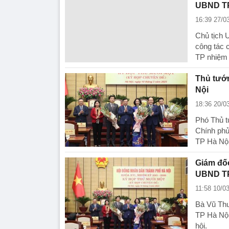
UBND TP
16:39 27/0
Chủ tịch 
công tác 
TP nhiệm 
Thủ tướn
Nội
18:36 20/0
Phó Thủ t
Chính phủ
TP Hà Nội
Giám đố
UBND TP
11:58 10/0
Bà Vũ Th
TP Hà Nội
hội.