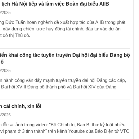
tịch Hà Nội tiếp và làm việc Đoàn đại biểu AIIB
9/2025
 Đức Tuấn hoan nghênh đề xuất hợp tác của AIIB trong phát
hị, xây dựng chiến lược huy động tài chính, đầu tư vào dự án
 đô thị Thủ đô.
riển khai công tác tuyên truyền Đại hội đại biểu Đảng bộ
hố
9/2025
n hành công văn đẩy mạnh tuyên truyền đại hội Đảng các cấp,
 Đại hội XVIII Đảng bộ thành phố và Đại hội XIV của Đảng.
 cải chính, xin lỗi
8/2025
 lỗi sai ảnh trong video: "Bộ Chính trị, Ban Bí thư kỷ luật nhiều
 vi phạm ở 3 tỉnh thành" trên kênh Youtube của Báo Điện tử VTC