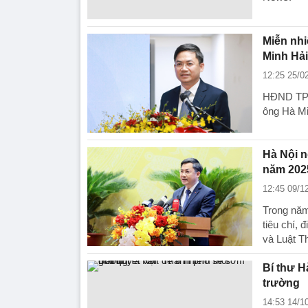
Miễn nh
Minh Hải
12:25 25/0
HĐND TP 
ông Hà Mi
Hà Nội n
năm 202
12:45 09/1
Trong năm
tiêu chí,
và Luật T
Bí thư H
trường
14:53 14/1