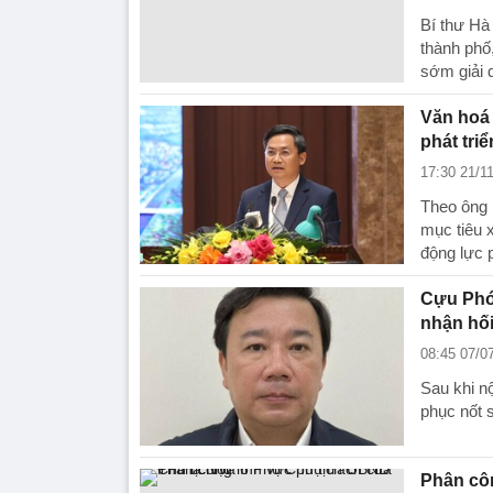
Bí thư Hà
thành phố
sớm giải 
Văn hoá 
phát tri
17:30 21/1
Theo ông 
mục tiêu 
động lực p
Cựu Phó 
nhận hối
08:45 07/0
Sau khi n
phục nốt s
Phân côn