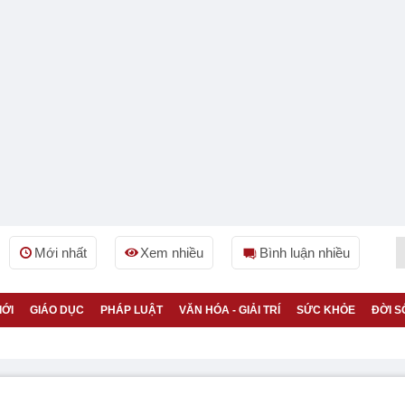
Mới nhất
Xem nhiều
Bình luận nhiều
IỚI
GIÁO DỤC
PHÁP LUẬT
VĂN HÓA - GIẢI TRÍ
SỨC KHỎE
ĐỜI S