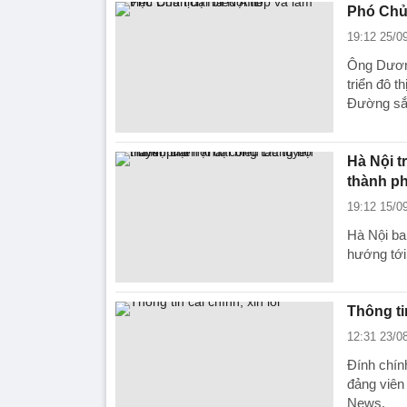
Phó Chủ 
19:12 25/0
Ông Dương
triển đô t
Đường sắt
Hà Nội t
thành p
19:12 15/0
Hà Nội ba
hướng tới
Thông tin
12:31 23/0
Đính chính
đảng viên
News.