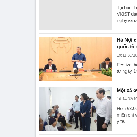
Tại buổi 
VKIST đạt
nghệ và đ
Hà Nội c
quốc tế
19:11 31/1
Festival b
từ ngày 1
Một xã ở
16:14 02/1
Hơn 63.00
miễn phí 
y tế.