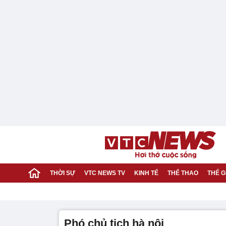
THỜI SỰ
VTC NEWS TV
KINH TẾ
THỂ THAO
THẾ G
phó chủ tịch hà nội