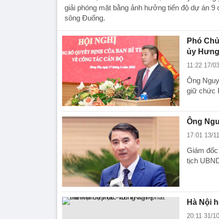
giải phóng mặt bằng ảnh hưởng tiến độ dự án 9
sông Đuống.
Phó Chủ
ủy Hưng
11:22 17/0
Ông Nguy
giữ chức 
Ông Ngu
17:01 13/1
Giám đốc
tịch UBND
Hà Nội h
20:11 31/1