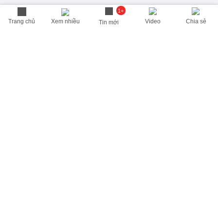
1+
Trang chủ
Xem nhiều
Video
Chia sẻ
Tin mới
THÔNG TIN HỮU ÍCH
Cập nhật nhanh các thông tin được quan tâm mỗi ngày
Lịch âm hôm nay
Dự báo thời tiết hôm nay