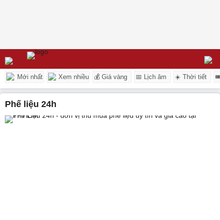
Mới nhất
Xem nhiều
💰 Giá vàng
📅 Lịch âm
☀️ Thời tiết

phế liệu 24h