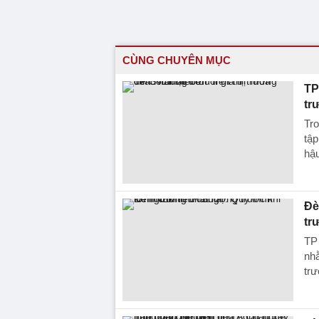
CÙNG CHUYÊN MỤC
TP
tr
Tro
tập
hậ
Đè
tr
TP 
nh
trư