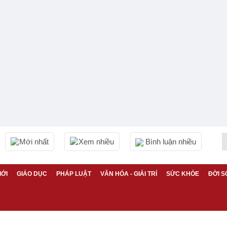
Mới nhất
Xem nhiều
Bình luận nhiều
IỚI
GIÁO DỤC
PHÁP LUẬT
VĂN HÓA - GIẢI TRÍ
SỨC KHỎE
ĐỜI S