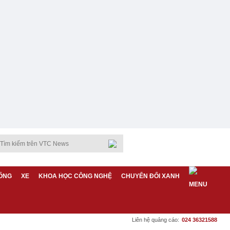
ỐNG
XE
KHOA HỌC CÔNG NGHỆ
CHUYỂN ĐỔI XANH
Liên hệ quảng cáo:
024 36321588