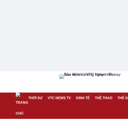
THỜI SỰ
VTC NEWS TV
KINH TẾ
THỂ THAO
THẾ G