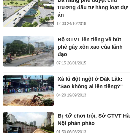
Đà Nẵng phê duyệt chủ
trương đầu tư hàng loạt dự
án
12:03 24/10/2018
Bộ GTVT lên tiếng về bút
phê gây xôn xao của lãnh
đạo
07:15 26/01/2015
Xả lũ đột ngột ở Đăk Lăk:
"Sao không ai lên tiếng?"
04:20 19/09/2013
Bị ‘tố’ chơi trội, Sở GTVT Hà
Nội phản pháo
01:50 06/08/2013