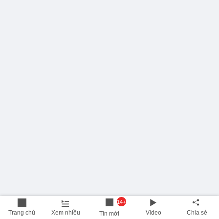
14+
Trang chủ
Xem nhiều
Video
Chia sẻ
Tin mới