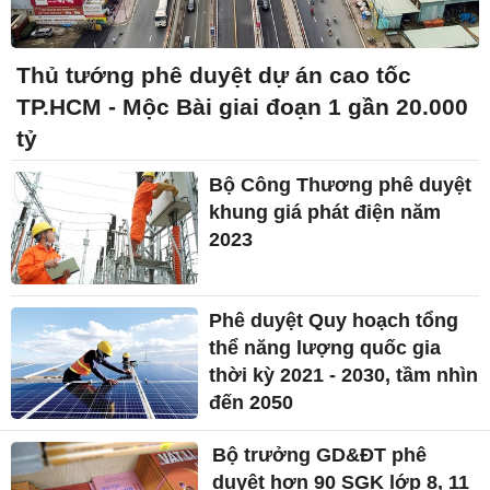
Thủ tướng phê duyệt dự án cao tốc
TP.HCM - Mộc Bài giai đoạn 1 gần 20.000
tỷ
Bộ Công Thương phê duyệt
khung giá phát điện năm
2023
Phê duyệt Quy hoạch tổng
thể năng lượng quốc gia
thời kỳ 2021 - 2030, tầm nhìn
đến 2050
Bộ trưởng GD&ĐT phê
duyệt hơn 90 SGK lớp 8, 11