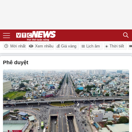
Mới nhất
Xem nhiều
💰 Giá vàng
📅 Lịch âm
☀️ Thời tiết

phê duyệt