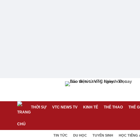
THỜI SỰ
VTC NEWS TV
KINH TẾ
THỂ THAO
THẾ G
TIN TỨC
DU HỌC
TUYỂN SINH
HỌC TIẾNG