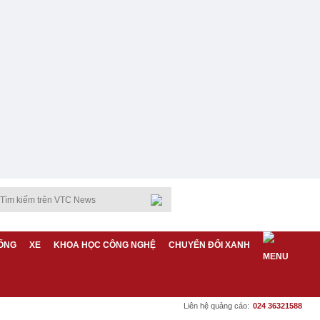
ỐNG
XE
KHOA HỌC CÔNG NGHỆ
CHUYỂN ĐỔI XANH
Liên hệ quảng cáo:
024 36321588