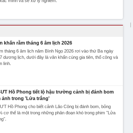
xác minh và sẽ xử lý nghiêm.
n khấn rằm tháng 6 âm lịch 2026
m tháng 6 âm lịch năm Bính Ngọ 2026 rơi vào thứ Ba ngày
7 dương lịch, dưới đây là văn khấn cúng gia tiên, thổ công và
n linh.
ƯT Hồ Phong tiết lộ hậu trường cảnh bị đánh bom
 ảnh trong 'Lửa trắng'
ƯT Hồ Phong cho biết cảnh Lão Công bị đánh bom, bỏng
 cơ thể là một trong những phân đoạn khó trong phim "Lửa
ng".