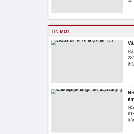
đã 
TIN MỚI
Vă
Rằ
28/
thầ
NS
ám
NS
61%
trắ