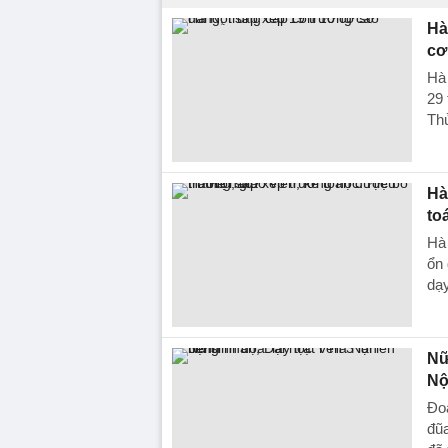
Hà
cơ
Hà 
29
Thủ
Hà
to
Hà 
ổn 
dạy
Nữ
Nộ
Đoạ
đũa