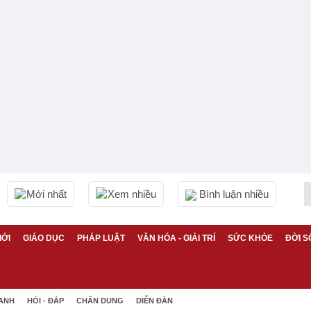
Mới nhất
Xem nhiều
Bình luận nhiều
IỚI
GIÁO DỤC
PHÁP LUẬT
VĂN HÓA - GIẢI TRÍ
SỨC KHỎE
ĐỜI S
 ANH
HỎI - ĐÁP
CHÂN DUNG
DIỄN ĐÀN