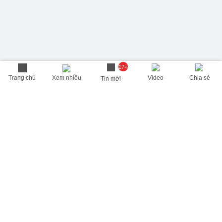
17+
Trang chủ
Xem nhiều
Video
Chia sẻ
Tin mới