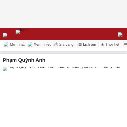
Mới nhất
Xem nhiều
💰 Giá vàng
📅 Lịch âm
☀️ Thời tiết

Phạm Quỳnh Anh