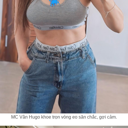
MC Vân Hugo khoe trọn vòng eo săn chắc, gợi cảm.