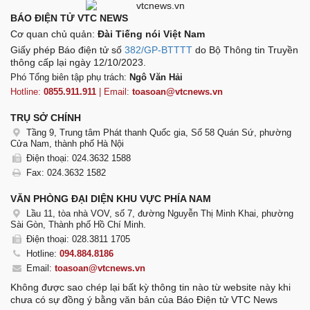
BÁO ĐIỆN TỬ VTC NEWS
Cơ quan chủ quản:
Đài Tiếng nói Việt Nam
Giấy phép Báo điện tử số
382/GP-BTTTT
do Bộ Thông tin Truyền
thông cấp lại ngày 12/10/2023.
Phó Tổng biên tập phụ trách:
Ngô Văn Hải
Hotline:
0855.911.911
| Email:
toasoan@vtcnews.vn
TRỤ SỞ CHÍNH
Tầng 9, Trung tâm Phát thanh Quốc gia, Số 58 Quán Sứ, phường
Cửa Nam, thành phố Hà Nội
Điện thoại: 024.3632 1588
Fax: 024.3632 1582
VĂN PHÒNG ĐẠI DIỆN KHU VỰC PHÍA NAM
Lầu 11, tòa nhà VOV, số 7, đường Nguyễn Thị Minh Khai, phường
Sài Gòn, Thành phố Hồ Chí Minh.
Điện thoại: 028.3811 1705
Hotline:
094.884.8186
Email:
toasoan@vtcnews.vn
Không được sao chép lại bất kỳ thông tin nào từ website này khi
chưa có sự đồng ý bằng văn bản của Báo Điện tử VTC News