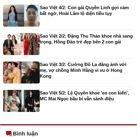
Sao Việt 4/2: Con gái Quyền Linh gợi cảm
bất ngờ, Hoài Lâm lộ diện tiều tụy
Sao Việt 2/2: Đặng Thu Thảo khoe nhà sang
trọng, Hồng Đào trẻ đẹp bên 2 con gái
Sao Việt 3/2: Cường Đô La đăng ảnh với
mẹ, vợ chồng Minh Hằng vi vu ở Hong
Kong
Sao Việt 5/2: Lệ Quyên khoe 'eo con kiến',
MC Mai Ngọc bầu bí vẫn sành điệu
Bình luận