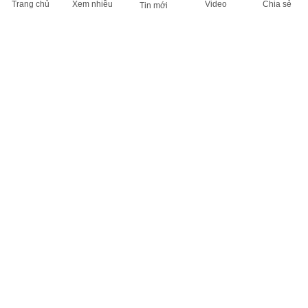
Trang chủ
Xem nhiều
Video
Chia sẻ
Tin mới
THÔNG TIN HỮU ÍCH
Cập nhật nhanh các thông tin được quan tâm mỗi ngày
Lịch âm hôm nay
Dự báo thời tiết hôm nay
Giá vàng hôm nay