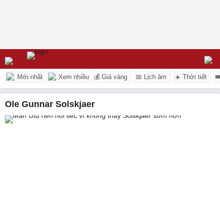
Mới nhất
Xem nhiều
💰 Giá vàng
📅 Lịch âm
☀️ Thời tiết

Ole Gunnar Solskjaer