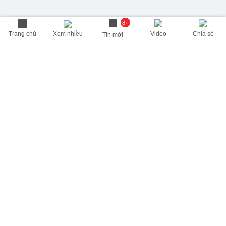
8+
Trang chủ
Xem nhiều
Video
Chia sẻ
Tin mới
THÔNG TIN HỮU ÍCH
Cập nhật nhanh các thông tin được quan tâm mỗi ngày
Lịch âm hôm nay