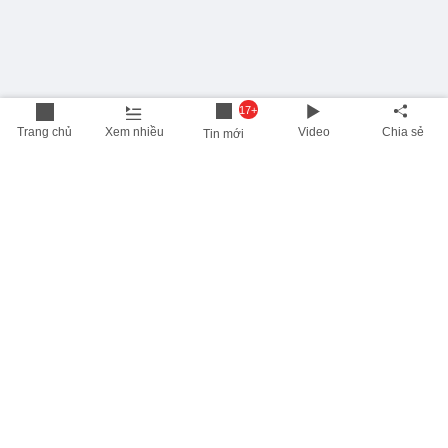
17+
Trang chủ
Xem nhiều
Video
Chia sẻ
Tin mới
THÔNG TIN HỮU ÍCH