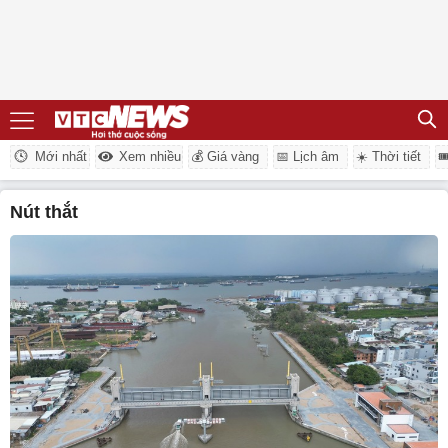
Mới nhất
Xem nhiều
💰 Giá vàng
📅 Lịch âm
☀️ Thời tiết

nút thắt