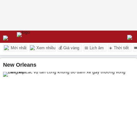
Mới nhất
Xem nhiều
💰 Giá vàng
📅 Lịch âm
☀️ Thời tiết

New Orleans