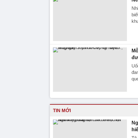
Nhi
biế
khu
Mỗ
đư
Uốn
đan
que
TIN MỚI
Ng
hi
Tô 