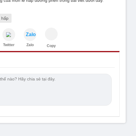
ng của món lê hấp đường phèn trong bài viết dưới đây.
 hấp
Zalo
Twitter
Zalo
Copy