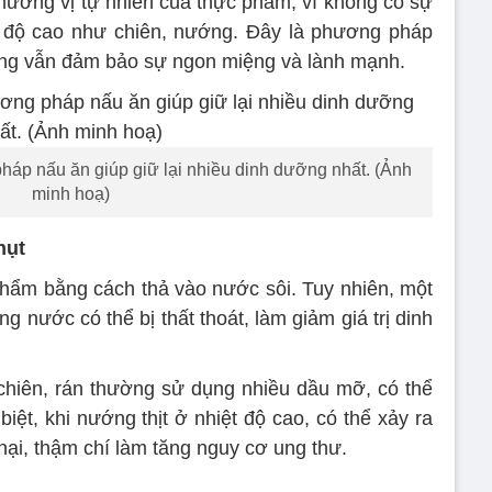
ương vị tự nhiên của thực phẩm, vì không có sự
t độ cao như chiên, nướng. Đây là phương pháp
ng vẫn đảm bảo sự ngon miệng và lành mạnh.
háp nấu ăn giúp giữ lại nhiều dinh dưỡng nhất. (Ảnh
minh hoạ)
hụt
hẩm bằng cách thả vào nước sôi. Tuy nhiên, một
ng nước có thể bị thất thoát, làm giảm giá trị dinh
chiên, rán thường sử dụng nhiều dầu mỡ, có thể
iệt, khi nướng thịt ở nhiệt độ cao, có thể xảy ra
 hại, thậm chí làm tăng nguy cơ ung thư.