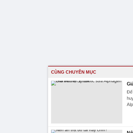
CÙNG CHUYÊN MỤC
Gi
Để 
huy
Alp
Nê