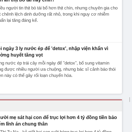
ều người tin thịt bò tái bổ hơn thịt chín, nhưng chuyên gia cho
t chênh lệch dinh dưỡng rất nhỏ, trong khi nguy cơ nhiễm
ẩn lại tăng đáng kể.
i ngày 3 ly nước ép để 'detox', nhập viện khẩn vì
ờng huyết tăng vọt
g nước ép trái cây mỗi ngày để "detox", bổ sung vitamin
g được nhiều người ưa chuộng, nhưng bác sĩ cảnh báo thói
n này có thể gây rối loạn chuyển hóa.
ười mẹ sát hại con để trục lợi hơn 4 tỷ đồng tiền bảo
ểm lĩnh án chung thân
Thị Ty Na - kẻ giết hại con ruột hòng trục lợi hơn 4 tỷ đồng