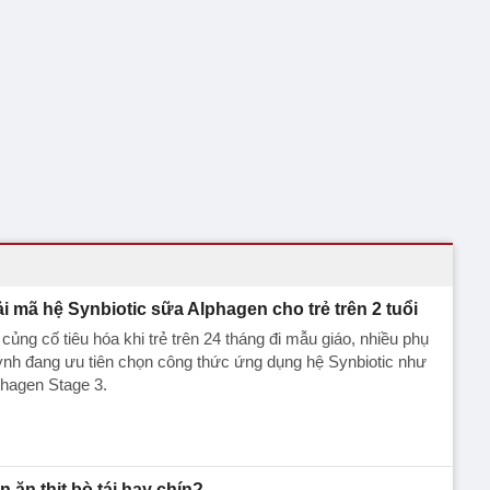
ải mã hệ Synbiotic sữa Alphagen cho trẻ trên 2 tuổi
củng cố tiêu hóa khi trẻ trên 24 tháng đi mẫu giáo, nhiều phụ
nh đang ưu tiên chọn công thức ứng dụng hệ Synbiotic như
hagen Stage 3.
n ăn thịt bò tái hay chín?