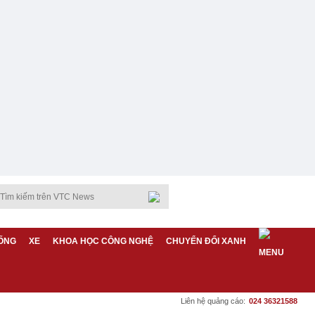
ỐNG
XE
KHOA HỌC CÔNG NGHỆ
CHUYỂN ĐỔI XANH
Liên hệ quảng cáo:
024 36321588