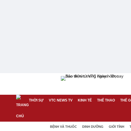
THỜI SỰ
VTC NEWS TV
KINH TẾ
THỂ THAO
THẾ G
BỆNH VÀ THUỐC
DINH DƯỠNG
GIỚI TÍNH