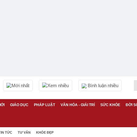
Mới nhất
Xem nhiều
Bình luận nhiều
IỚI
GIÁO DỤC
PHÁP LUẬT
VĂN HÓA - GIẢI TRÍ
SỨC KHỎE
ĐỜI S
TIN TỨC
TƯ VẤN
KHỎE ĐẸP