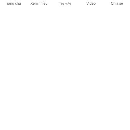
Trang chủ
Xem nhiều
Video
Chia sẻ
Tin mới
THÔNG TIN HỮU ÍCH
Cập nhật nhanh các thông tin được quan tâm mỗi ngày
Lịch âm hôm nay
Dự báo thời tiết hôm nay