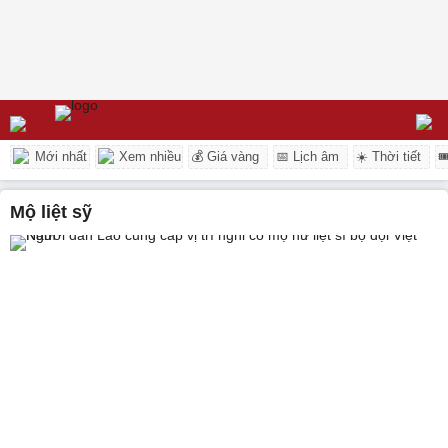
Mới nhất
Xem nhiều
💰 Giá vàng
📅 Lịch âm
☀️ Thời tiết

mộ liệt sỹ