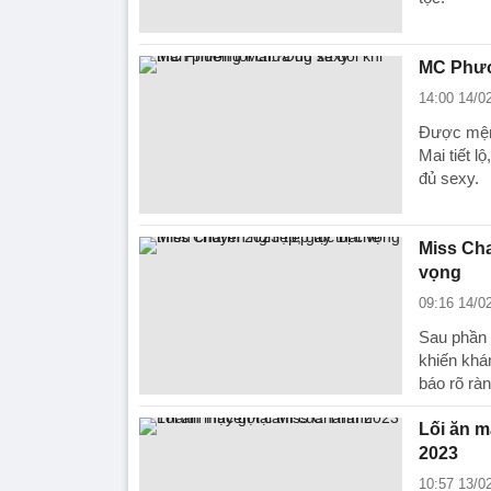
MC Phươn
14:00 14/0
Được mện
Mai tiết 
đủ sexy.
Miss Cha
vọng
09:16 14/0
Sau phần t
khiến khán
báo rõ rà
Lối ăn 
2023
10:57 13/0