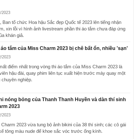
2/2023
, Ban tổ chức Hoa hậu Sắc đẹp Quốc tế 2023 lên tiếng nhận
m, xin lỗi vì hình ảnh livestream phần thi áo tắm chưa đáp ứng
ủa khán giả.
 áo tắm của Miss Charm 2023 bị chê bất ổn, nhiều 'sạn'
2/2023
mất điểm nhất trong vòng thi áo tắm của Miss Charm 2023 là
viên hậu đài, quay phim liên tục xuất hiện trước máy quay một
u chuyên nghiệp.
ni nóng bỏng của Thanh Thanh Huyền và dàn thí sinh
arm 2023
2/2023
Charm 2023 vừa tung bộ ảnh bikini của 38 thí sinh; các cô gái
t kế tông màu nude để khoe sắc vóc trước ống kính.