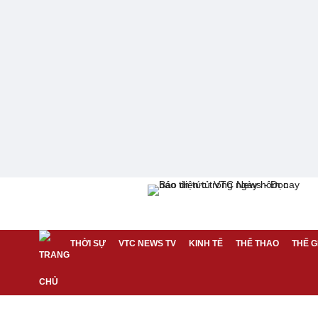
THỜI SỰ
VTC NEWS TV
KINH TẾ
THỂ THAO
THẾ G