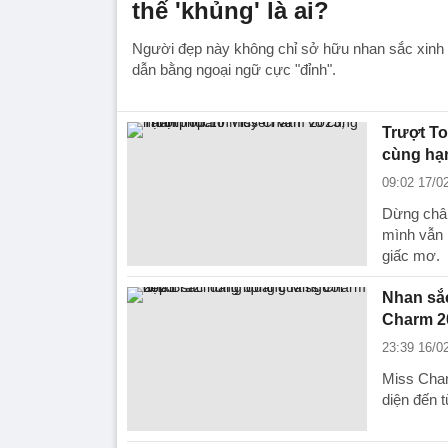
thế 'khủng' là ai?
Người đẹp này không chỉ sở hữu nhan sắc xinh
dẫn bằng ngoại ngữ cực "đỉnh".
Trượt T
cùng hạ
09:02 17/0
Dừng chân
mình vẫn 
giấc mơ.
Nhan sắ
Charm 2
23:39 16/0
Miss Char
diện đến 