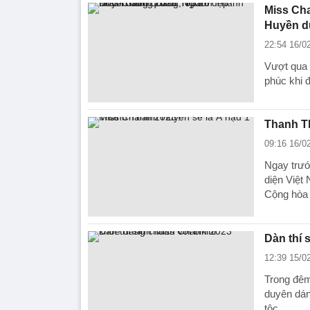
Miss Ch
Huyền d
22:54 16/0
Vượt qua 
phúc khi 
Thanh T
09:16 16/0
Ngay trướ
diện Việt 
Cộng hòa
Dàn thí 
12:39 15/0
Trong đêm
duyên dáng
tộc.