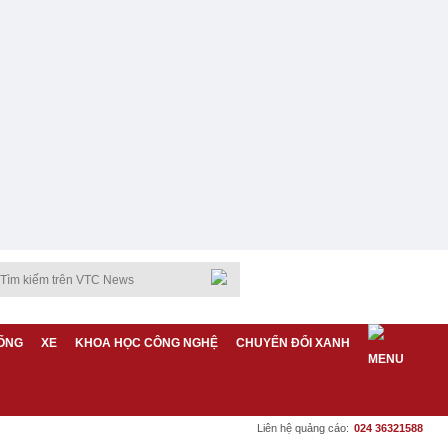
ỐNG
XE
KHOA HỌC CÔNG NGHỆ
CHUYỂN ĐỔI XANH
Liên hệ quảng cáo:
024 36321588