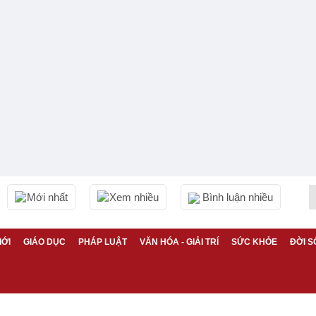
Mới nhất
Xem nhiều
Bình luận nhiều
IỚI
GIÁO DỤC
PHÁP LUẬT
VĂN HÓA - GIẢI TRÍ
SỨC KHỎE
ĐỜI S