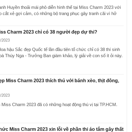
nh Huyền thoải mái phô diễn hình thể tại Miss Charm 2023 với
o cắt xẻ gợi cảm, có những bộ trang phục gây tranh cãi vì hở
iss Charm 2023 chỉ có 38 người đẹp dự thi?
2/2023
oa hậu Sắc đẹp Quốc tế lần đầu tiên tổ chức chỉ có 38 thí sinh
bà Thúy Nga - Trưởng Ban giám khảo, lý giải về con số ít ỏi này.
p Miss Charm 2023 thích thú với bánh xèo, thịt đông,
2/2023
nh Miss Charm 2023 đã có những hoạt động thú vị tại TP.HCM.
hức Miss Charm 2023 xin lỗi về phần thi áo tắm gây thất