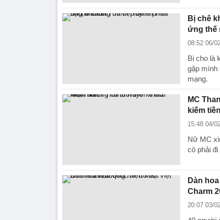
Bị chê 
ứng thế
08:52 06/0
Bị cho là
gặp mình 
mạng.
MC Thanh
kiếm tiề
15:48 04/0
Nữ MC xinh
cô phải đ
Dàn hoa 
Charm 2
20:07 03/0