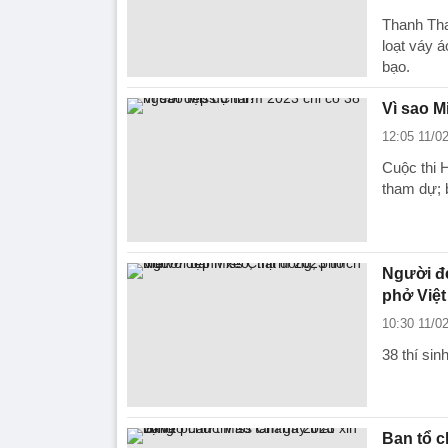
Thanh Tha
loạt váy á
bạo.
Vì sao M
12:05 11/0
Cuộc thi H
tham dự; 
Người đẹ
phở Việt
10:30 11/0
38 thí si
Ban tổ c