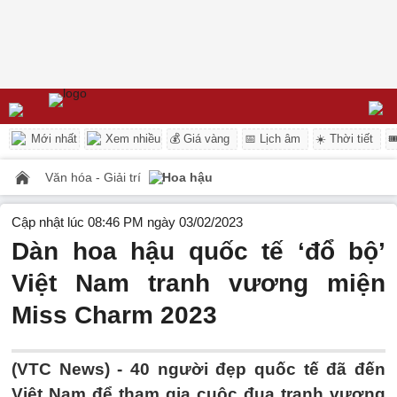
Mới nhất
Xem nhiều
💰 Giá vàng
📅 Lịch âm
☀️ Thời tiết

Văn hóa - Giải trí
Hoa hậu
Cập nhật lúc 08:46 PM ngày 03/02/2023
Dàn hoa hậu quốc tế ‘đổ bộ’
Việt Nam tranh vương miện
Miss Charm 2023
(VTC News) -
40 người đẹp quốc tế đã đến
Việt Nam để tham gia cuộc đua tranh vương