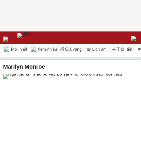
Mới nhất
Xem nhiều
💰 Giá vàng
📅 Lịch âm
☀️ Thời tiết

Marilyn Monroe