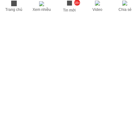
18+
Trang chủ
Xem nhiều
Video
Chia sẻ
Tin mới
THÔNG TIN HỮU ÍCH
Cập nhật nhanh các thông tin được quan tâm mỗi ngày
Lịch âm hôm nay
Dự báo thời tiết hôm nay