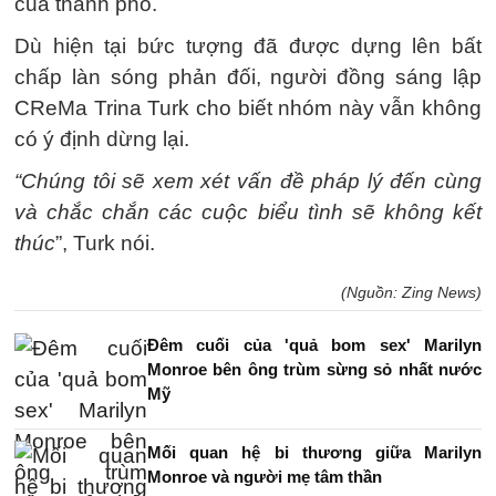
của thành phố.
Dù hiện tại bức tượng đã được dựng lên bất
chấp làn sóng phản đối, người đồng sáng lập
CReMa Trina Turk cho biết nhóm này vẫn không
có ý định dừng lại.
“Chúng tôi sẽ xem xét vấn đề pháp lý đến cùng
và chắc chắn các cuộc biểu tình sẽ không kết
thúc
”, Turk nói.
(Nguồn: Zing News)
Đêm cuối của 'quả bom sex' Marilyn
Monroe bên ông trùm sừng sỏ nhất nước
Mỹ
Mối quan hệ bi thương giữa Marilyn
Monroe và người mẹ tâm thần