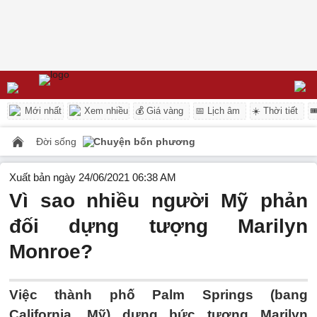
Mới nhất
Xem nhiều
💰 Giá vàng
📅 Lịch âm
☀️ Thời tiết

Đời sống
Chuyện bốn phương
Xuất bản ngày 24/06/2021 06:38 AM
Vì sao nhiều người Mỹ phản
đối dựng tượng Marilyn
Monroe?
Việc thành phố Palm Springs (bang
California, Mỹ) dựng bức tượng Marilyn