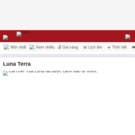
Mới nhất
Xem nhiều
💰 Giá vàng
📅 Lịch âm
☀️ Thời tiết

Luna Terra