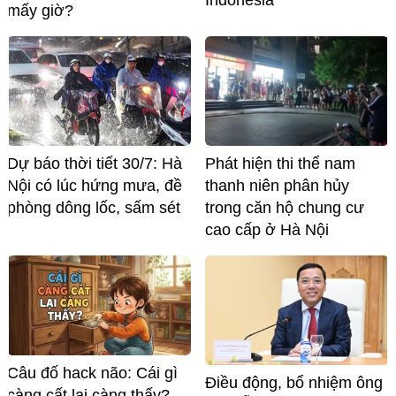
Indonesia
mấy giờ?
Phát hiện thi thể nam
Dự báo thời tiết 30/7: Hà
thanh niên phân hủy
Nội có lúc hứng mưa, đề
trong căn hộ chung cư
phòng dông lốc, sấm sét
cao cấp ở Hà Nội
Câu đố hack não: Cái gì
Điều động, bổ nhiệm ông
càng cất lại càng thấy?