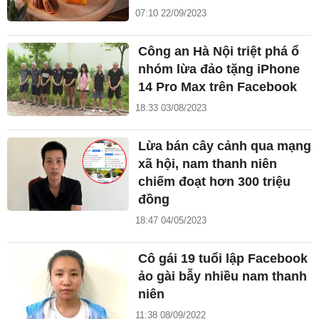
07:10 22/09/2023
Công an Hà Nội triệt phá ổ
nhóm lừa đảo tặng iPhone
14 Pro Max trên Facebook
18:33 03/08/2023
Lừa bán cây cảnh qua mạng
xã hội, nam thanh niên
chiếm đoạt hơn 300 triệu
đồng
18:47 04/05/2023
Cô gái 19 tuổi lập Facebook
ảo gài bẫy nhiều nam thanh
niên
11:38 08/09/2022