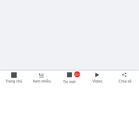
12+
Trang chủ
Xem nhiều
Video
Chia sẻ
Tin mới