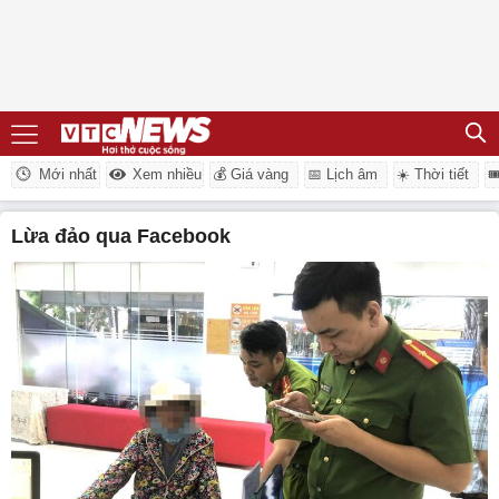
Mới nhất
Xem nhiều
💰 Giá vàng
📅 Lịch âm
☀️ Thời tiết

lừa đảo qua Facebook