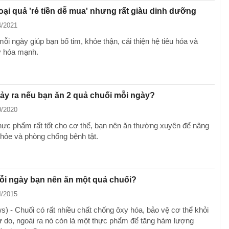
loại quả 'rẻ tiền dễ mua' nhưng rất giàu dinh dưỡng
4/2021
ỗi ngày giúp bạn bổ tim, khỏe thận, cải thiện hệ tiêu hóa và
y hóa mạnh.
xảy ra nếu bạn ăn 2 quả chuối mỗi ngày?
0/2020
thực phẩm rất tốt cho cơ thể, bạn nên ăn thường xuyên để nâng
hỏe và phòng chống bệnh tật.
ỗi ngày bạn nên ăn một quả chuối?
4/2015
) - Chuối có rất nhiều chất chống ôxy hóa, bảo vệ cơ thể khỏi
ự do, ngoài ra nó còn là một thực phẩm để tăng hàm lượng