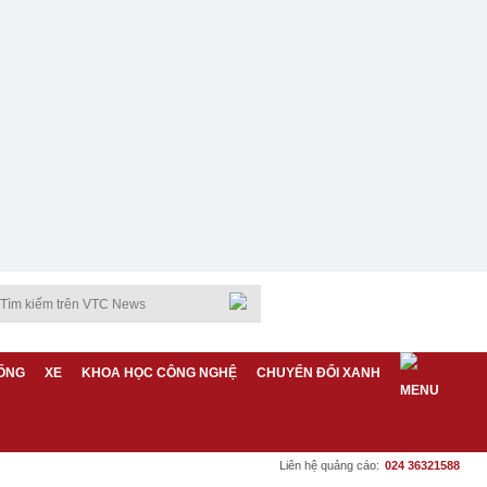
ỐNG
XE
KHOA HỌC CÔNG NGHỆ
CHUYỂN ĐỔI XANH
Liên hệ quảng cáo:
024 36321588