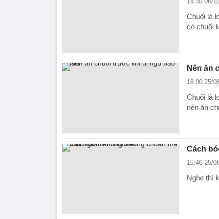
14:30 06/1
Chuối là l
có chuối l
Nên ăn c
18:00 25/0
Chuối là l
nên ăn chu
Cách bó
15:46 25/0
Nghe thì 