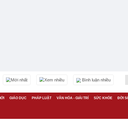
Mới nhất
Xem nhiều
Bình luận nhiều
IỚI
GIÁO DỤC
PHÁP LUẬT
VĂN HÓA - GIẢI TRÍ
SỨC KHỎE
ĐỜI S