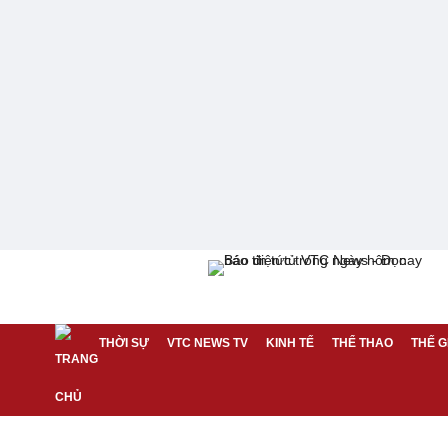
THỜI SỰ
VTC NEWS TV
KINH TẾ
THỂ THAO
THẾ G