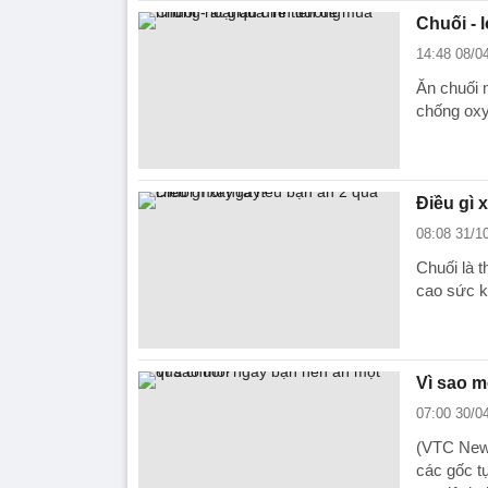
Chuối - 
14:48 08/0
Ăn chuối m
chống ox
Điều gì 
08:08 31/1
Chuối là 
cao sức k
Vì sao m
07:00 30/0
(VTC News
các gốc t