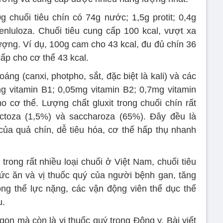
g chuối tiêu chín có 74g nước; 1,5g protit; 0,4g
xenluloza. Chuối tiêu cung cấp 100 kcal, vượt xa
ượng. Ví dụ, 100g cam cho 43 kcal, đu đủ chín 36
cấp cho cơ thể 43 kcal.
ng (canxi, photpho, sắt, đặc biệt là kali) và các
g vitamin B1; 0,05mg vitamin B2; 0,7mg vitamin
o cơ thể. Lượng chất gluxit trong chuối chín rất
uctoza (1,5%) và saccharoza (65%). Đây đều là
ủa quả chín, dễ tiêu hóa, cơ thể hấp thụ nhanh
rong rất nhiều loại chuối ở Việt Nam, chuối tiêu
thức ăn và vị thuốc quý của người bệnh gan, tăng
ng thể lực nặng, các vận động viên thể dục thể
u.
gon mà còn là vị thuốc quý trong Đông y. Bài viết