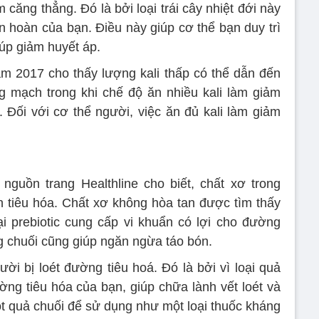
 căng thẳng. Đó là bởi loại trái cây nhiệt đới này
ần hoàn của bạn. Điều này giúp cơ thể bạn duy trì
iúp giảm huyết áp.
m 2017 cho thấy lượng kali thấp có thể dẫn đến
 mạch trong khi chế độ ăn nhiều kali làm giảm
. Đối với cơ thể người, việc ăn đủ kali làm giảm
guồn trang Healthline cho biết, chất xơ trong
ện tiêu hóa. Chất xơ không hòa tan được tìm thấy
ại prebiotic cung cấp vi khuẩn có lợi cho đường
ng chuối cũng giúp ngăn ngừa táo bón.
ời bị loét đường tiêu hoá. Đó là bởi vì loại quả
ờng tiêu hóa của bạn, giúp chữa lành vết loét và
ột quả chuối để sử dụng như một loại thuốc kháng