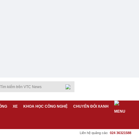
ỐNG
XE
KHOA HỌC CÔNG NGHỆ
CHUYỂN ĐỔI XANH
Liên hệ quảng cáo:
024 36321588