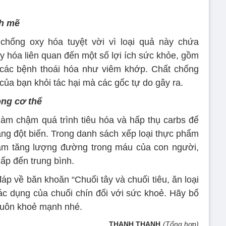
h mẽ
chống oxy hóa tuyệt vời vì loại quả này chứa
y hóa liên quan đến một số lợi ích sức khỏe, gồm
các bệnh thoái hóa như viêm khớp. Chất chống
của bạn khỏi tác hại mà các gốc tự do gây ra.
ong cơ thể
 làm chậm quá trình tiêu hóa và hấp thụ carbs để
g đột biến. Trong danh sách xếp loại thực phẩm
àm tăng lượng đường trong máu của con người,
hấp đến trung bình.
đáp về băn khoăn “Chuối tây và chuối tiêu, ăn loại
c dụng của chuối chín đối với sức khoẻ. Hãy bổ
luôn khoẻ mạnh nhé.
THANH THANH
(Tổng hợp)