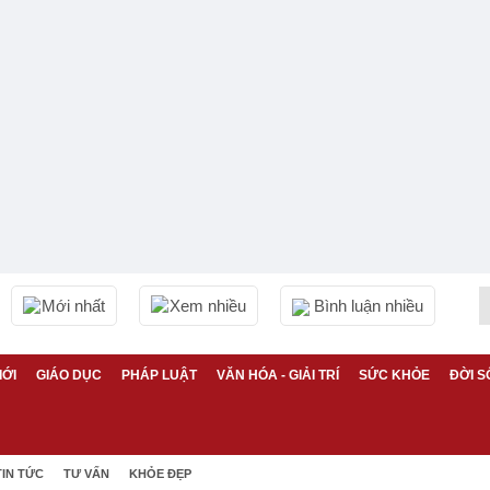
Mới nhất
Xem nhiều
Bình luận nhiều
IỚI
GIÁO DỤC
PHÁP LUẬT
VĂN HÓA - GIẢI TRÍ
SỨC KHỎE
ĐỜI S
TIN TỨC
TƯ VẤN
KHỎE ĐẸP