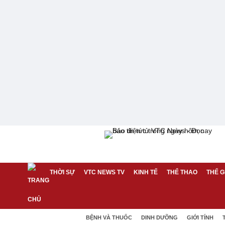
THỜI SỰ
VTC NEWS TV
KINH TẾ
THỂ THAO
THẾ G
BỆNH VÀ THUỐC
DINH DƯỠNG
GIỚI TÍNH