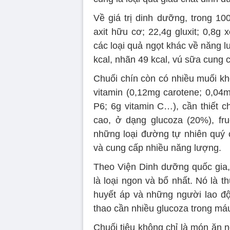
Về giá trị dinh dưỡng, trong 100
axit hữu cơ; 22,4g gluxit; 0,8g 
các loại quả ngọt khác về năng l
kcal, nhãn 49 kcal, vú sữa cung 
Chuối chín còn có nhiều muối khoá
vitamin (0,12mg carotene; 0,04m
P6; 6g vitamin C…), cần thiết ch
cao, ở dạng glucoza (20%), fr
những loại đường tự nhiên quý c
và cung cấp nhiều năng lượng.
Theo Viện Dinh dưỡng quốc gia, t
là loại ngon và bổ nhất. Nó là 
huyết áp và những người lao độ
thao cần nhiều glucoza trong má
Chuối tiêu không chỉ là món ăn n